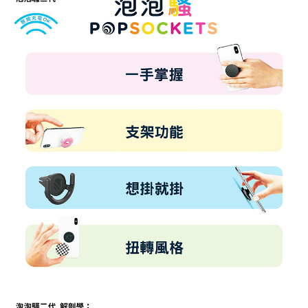
每筆NT$60，滿NT$499(含以上)免運費
購買商品的店家。未經商家同意取消之訂單仍視為有效，需透過AFTEE先享
後付繳納相關費用。
付款後7-11取貨
※ 交易是否成功請以「AFTEE先享後付 」之結帳頁面顯示為準，若有關於
是否繳費成功／繳費後需取消欲退款等相關疑問，請聯繫「AFTEE先享後付
每筆NT$60，滿NT$499(含以上)免運費
客戶支援中心」
https://netprotections.freshdesk.com/support/home
宅配
【注意事項】
１．透過由恩沛科技股份有限公司提供之「AFTEE先享後付」服務完成之交
每筆NT$63，滿NT$499(含以上)免運費
易，需依本服務之必要範圍內提供個人資料，並將交易相關給付款項請求債
權轉讓予恩沛科技股份有限公司。
離島配送
２．關於個人資料處理事宜，請瀏覽以下網址：
每筆NT$100
https://aftee.tw/terms/#terms3
３．未成年的使用者請事先徵得法定代理人或監護人之同意方可使用
「AFTEE先享後付」，若未經同意申辦者引起之損失，本公司不負相關責
任。
４．使用「AFTEE先享後付」時，將依據個別帳號之用戶狀況，依本公司即
時審查核予不同之上限額度；若仍有額度不足之情形，本公司將視審查結果
請求用戶進行身份認證。
５．嚴禁一人註冊多個帳號或使用他人資訊註冊。若發現惡意使用之情形，
恩沛科技股份有限公司將有權停止該用戶之使用額度並採取法律行動。