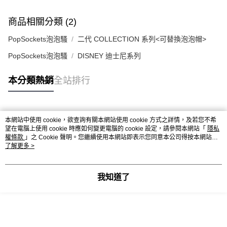
商品相關分類 (2)
PopSockets泡泡騷
二代 COLLECTION 系列<可替換泡泡帽>
PopSockets泡泡騷
DISNEY 迪士尼系列
本分類熱銷
全站排行
熱門標籤
本網站中使用 cookie，欲查詢有關本網站使用 cookie 方式之詳情，及若您不希
望在電腦上使用 cookie 時應如何變更電腦的 cookie 設定，請參閱本網站「
隱私
權條款
」之 Cookie 聲明。您繼續使用本網站即表示您同意本公司得按本網站使
用條款之 Cookie 聲明使用 cookie。
了解更多 >
我知道了