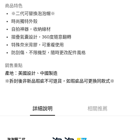
LINE Pay
商品特色
Apple Pay
※二代可替換泡泡帽※
時尚獨特外殼
街口支付
自拍神器，收納線材
悠遊付
摺疊氣囊設計，360度隨意翻轉
特殊奈米背膠，可重複使用
AFTEE先享後付
防刮傷、不限機型，隨時更改配件風格
相關說明
【關於「AFTEE先享後付」】
銷售重點
ATM付款
AFTEE先享後付是「在收到商品之後才付款」的支付方式。 讓您購物簡單
便利好安心！
產地：美國設計、中國製造
１．簡單：不需註冊會員、不需綁卡、不需儲值。
※拆封後非新品瑕疵不可退貨，如瑕疵品可更換同款式※
運送方式
２．便利：只要手機號碼，簡訊認證，即可結帳。
３．安心：先確認商品／服務後，再付款。
全家取貨付款
每筆NT$60，滿NT$499(含以上)免運費
【「AFTEE先享後付」結帳流程】
１．於結帳方式選擇「AFTEE先享後付」後，將跳轉至「AFTEE先享後付」
詳細說明
相關推薦
付款後全家取貨
結帳頁面，進行簡訊認證並確認金額後，即可完成結帳。
２．訂單成立數日內，您將收到繳費通知簡訊。
每筆NT$60，滿NT$499(含以上)免運費
３．收到繳費通知簡訊後14天內，點擊此簡訊中的連結，可透過四大超商／
ATM／網路銀行／等多元方式進行付款，方視為交易完成。
7-11取貨付款
※ 請注意：結帳手續完成當下不需立刻繳費，但若您需要取消訂單，請聯絡