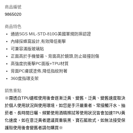
商品編號
超商取貨付款
9865020
LINE Pay
商品特色
Apple Pay
通過SGS MIL-STD-810G美國軍規防摔認證
內緣採蜂窩設計,有效降低衝擊
街口支付
可兼容滿版玻璃貼
悠遊付
正面高於手機螢幕、背面高於鏡頭,防止碰撞刮傷
高強度抗衝擊PC面版+TPU材質
AFTEE先享後付
背面PC膚感塗佈,降低指紋附著
相關說明
360度指環支架
【關於「AFTEE先享後付」】
ATM付款
AFTEE先享後付是「在收到商品之後才付款」的支付方式。 讓您購物簡單
便利好安心！
銷售重點
１．簡單：不需註冊會員、不需綁卡、不需儲值。
※霧透白TPU邊框使用後會逐漸泛黃、變舊，泛黃、變舊速度取決
運送方式
２．便利：只要手機號碼，簡訊認證，即可結帳。
於個人使用狀況與使用環境，如您是手汗嚴重者、常接觸汗水、抽
３．安心：先確認商品／服務後，再付款。
全家取貨付款
菸者、長時間日曬、頻繁使用酒精擦拭等使用狀況皆會加速TPU黃
每筆NT$60，滿NT$499(含以上)免運費
【「AFTEE先享後付」結帳流程】
化速度，如在意泛黃者建議買重裝黑、寶石藍款式，如無法接受保
１．於結帳方式選擇「AFTEE先享後付」後，將跳轉至「AFTEE先享後付」
付款後全家取貨
護殼使用後會變舊者請勿購買※
結帳頁面，進行簡訊認證並確認金額後，即可完成結帳。
２．訂單成立數日內，您將收到繳費通知簡訊。