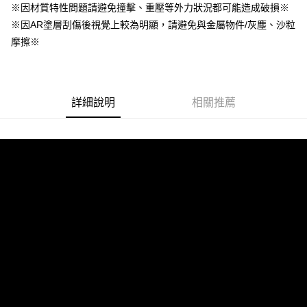
每筆NT$60，滿NT$499(含以上)免運費
購買商品的店家。未經商家同意取消之訂單仍視為有效，需透過AFTEE先享
※因材質特性問題請避免撞擊、重壓等外力狀況都可能造成破損※
後付繳納相關費用。
※因AR塗層刮傷後視覺上較為明顯，請避免與金屬物件/灰塵、沙粒
付款後7-11取貨
※ 交易是否成功請以「AFTEE先享後付 」之結帳頁面顯示為準，若有關於
是否繳費成功／繳費後需取消欲退款等相關疑問，請聯繫「AFTEE先享後付
摩擦※
每筆NT$60，滿NT$499(含以上)免運費
客戶支援中心」
https://netprotections.freshdesk.com/support/home
宅配
【注意事項】
１．透過由恩沛科技股份有限公司提供之「AFTEE先享後付」服務完成之交
每筆NT$63，滿NT$499(含以上)免運費
易，需依本服務之必要範圍內提供個人資料，並將交易相關給付款項請求債
詳細說明
相關推薦
權轉讓予恩沛科技股份有限公司。
離島配送
２．關於個人資料處理事宜，請瀏覽以下網址：
每筆NT$100
https://aftee.tw/terms/#terms3
３．未成年的使用者請事先徵得法定代理人或監護人之同意方可使用
「AFTEE先享後付」，若未經同意申辦者引起之損失，本公司不負相關責
任。
４．使用「AFTEE先享後付」時，將依據個別帳號之用戶狀況，依本公司即
時審查核予不同之上限額度；若仍有額度不足之情形，本公司將視審查結果
請求用戶進行身份認證。
５．嚴禁一人註冊多個帳號或使用他人資訊註冊。若發現惡意使用之情形，
恩沛科技股份有限公司將有權停止該用戶之使用額度並採取法律行動。