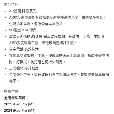
LINE Pay
商品特色
Apple Pay
AR塗層 降低反光
AR抗反射塗層能有效降低反射率提高透光度，讓螢幕在強光下
街口支付
也能清晰呈現，還原螢幕真實色彩。
悠遊付
9H硬度 2.5D導角
玻璃表面通過SGS 9H鉛筆硬度檢測，有效防止刮傷，並採用
AFTEE先享後付
2.5D弧度導角工藝，降低玻璃邊緣刮手感。
相關說明
真空電鍍 長效抗污
【關於「AFTEE先享後付」】
ATM付款
AFTEE先享後付是「在收到商品之後才付款」的支付方式。 讓您購物簡單
採用真空電鍍抗污工藝，使玻璃貼表面手感滑順，指紋不輕易沾
便利好安心！
附、好擦拭，抗污層也更持久耐用。
１．簡單：不需註冊會員、不需綁卡、不需儲值。
運送方式
二次強化 提升強度
２．便利：只要手機號碼，簡訊認證，即可結帳。
３．安心：先確認商品／服務後，再付款。
全家取貨付款
二次強化工藝，提升玻璃貼強度與邊緣強度，有效降低螢幕破損
機率。
每筆NT$60，滿NT$499(含以上)免運費
【「AFTEE先享後付」結帳流程】
１．於結帳方式選擇「AFTEE先享後付」後，將跳轉至「AFTEE先享後付」
付款後全家取貨
銷售重點
結帳頁面，進行簡訊認證並確認金額後，即可完成結帳。
２．訂單成立數日內，您將收到繳費通知簡訊。
每筆NT$60，滿NT$499(含以上)免運費
適用機型年份：
３．收到繳費通知簡訊後14天內，點擊此簡訊中的連結，可透過四大超商／
2025 iPad Pro (M5)
ATM／網路銀行／等多元方式進行付款，方視為交易完成。
7-11取貨付款
※ 請注意：結帳手續完成當下不需立刻繳費，但若您需要取消訂單，請聯絡
2024 iPad Pro (M4)