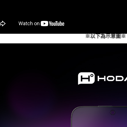
離島配送
https://aft
每筆NT$1
３．未成
「AFTE
任。
４．使用「
即時審查
結果請求
※以下為示意圖※
５．嚴禁
形，恩沛
動。