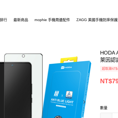
排行
最新商品
mophie 手機周邊配件
ZAGG 美國手機防摔保
HODA A
萊因認
超取滿NT$
NT$7
數量