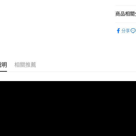
【關於「A
ATM付款
AFTEE
商品相關分
便利好安
１．簡單
HODA An
２．便利
運送方式
分享
３．安心
全家取貨
【「AFT
每筆NT$6
１．於結帳
付」結帳
付款後全
２．訂單
３．收到繳
說明
相關推薦
每筆NT$6
／ATM／
※ 請注意
7-11取貨
絡購買商品
先享後付
每筆NT$6
※ 交易是
是否繳費成
付款後7-1
付客戶支
每筆NT$6
【注意事
宅配
１．透過由
交易，需
每筆NT$6
求債權轉
２．關於