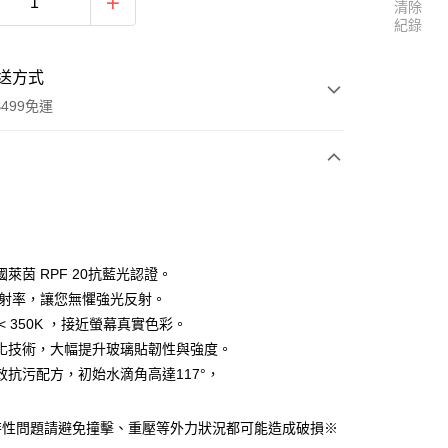
清除
紀錄
送方式
499免運
次付款
付款
萊茵 RPF 20抗藍光認證。
%反射率，讓您無懼強光反射。
< 350K ，接近螢幕真實色彩。
化技術，大幅提升玻璃貼韌性與強度。
效抗污配方，初始水滴角高達117°，
享後付
特性問題請避免撞擊、重壓等外力狀況都可能造成破損※