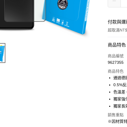
付款與運
超取滿NT$
付款方式
商品特色
信用卡一
商品編號
9627355
超商取貨
商品特色
LINE Pay
通過德國
0.5
Apple Pay
色溫差 
街口支付
獨家強
獨家長
悠遊付
銷售重點
AFTEE先
※因材質
相關說明