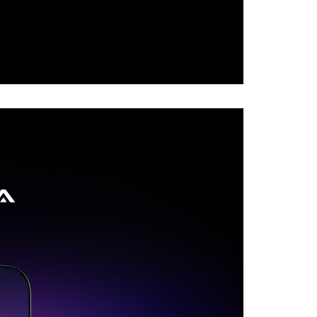
ee.tw/terms/#terms3
00
年的使用者請事先徵得法定代理人或監護人之同意方可使用
E先享後付」，若未經同意申辦者引起之損失，本公司不負相關責
AFTEE先享後付」時，將依據個別帳號之用戶狀況，依本公司
核予不同之上限額度；若仍有額度不足之情形，本公司將視審查
用戶進行身份認證。
一人註冊多個帳號或使用他人資訊註冊。若發現惡意使用之情
科技股份有限公司將有權停止該用戶之使用額度並採取法律行