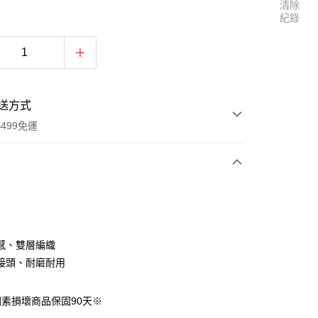
清除
紀錄
送方式
499免運
次付款
付款
感、雙層編織
接頭、耐磨耐用
素損壞商品保固90天※