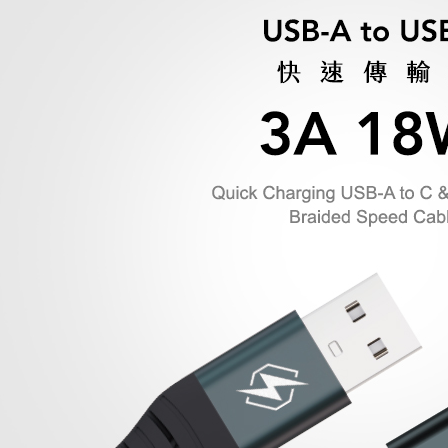
宅配
１．透過由
交易，需
每筆NT$6
求債權轉
２．關於
離島配送
https://aft
每筆NT$1
３．未成
「AFTE
任。
４．使用「
即時審查
結果請求
５．嚴禁
形，恩沛
動。