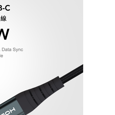
恩沛科技股份有限公司提供之「AFTEE先享後付」服務完成之
依本服務之必要範圍內提供個人資料，並將交易相關給付款項請
3，滿NT$499(含以上)免運費
讓予恩沛科技股份有限公司。
個人資料處理事宜，請瀏覽以下網址：
ee.tw/terms/#terms3
00
年的使用者請事先徵得法定代理人或監護人之同意方可使用
E先享後付」，若未經同意申辦者引起之損失，本公司不負相關責
AFTEE先享後付」時，將依據個別帳號之用戶狀況，依本公司
核予不同之上限額度；若仍有額度不足之情形，本公司將視審查
用戶進行身份認證。
一人註冊多個帳號或使用他人資訊註冊。若發現惡意使用之情
科技股份有限公司將有權停止該用戶之使用額度並採取法律行