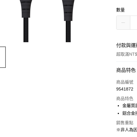
數量
付款與運
超取滿NT$
付款方式
商品特色
信用卡一
商品編號
9541872
超商取貨
商品特色
LINE Pay
金屬質
鋁合金
Apple Pay
銷售重點
街口支付
※非人為因