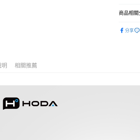
悠遊付
AFTEE先
商品相關分
相關說明
HODA 周
【關於「A
ATM付款
分享
AFTEE
便利好安
１．簡單
２．便利
運送方式
３．安心
全家取貨
說明
相關推薦
【「AFT
每筆NT$6
１．於結帳
付」結帳
付款後全
２．訂單
３．收到繳
每筆NT$6
／ATM／
※ 請注意
7-11取貨
絡購買商品
先享後付
每筆NT$6
※ 交易是
是否繳費成
付款後7-1
付客戶支
每筆NT$6
【注意事