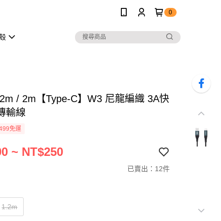
0
護殼
1.2m / 2m【Type-C】W3 尼龍編織 3A快
傳輸線
499免運
0 ~ NT$250
已賣出：12件
1.2m