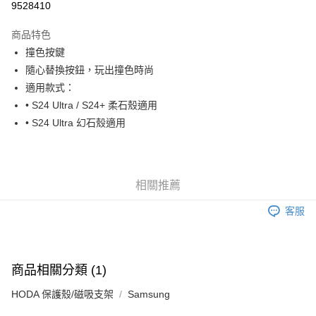
9528410
LINE Pay
商品特色
Apple Pay
撞色按鍵
隨心替換按鈕，玩出撞色時尚
街口支付
適用款式：
悠遊付
• S24 Ultra / S24+ 柔石殼適用
• S24 Ultra 幻石殼適用
AFTEE先享後付
相關說明
【關於「AFTEE先享後付」】
ATM付款
AFTEE先享後付是「在收到商品之後才付款」的支付方式。 讓您購物簡單
相關推薦
便利好安心！
１．簡單：不需註冊會員、不需綁卡、不需儲值。
運送方式
客服
２．便利：只要手機號碼，簡訊認證，即可結帳。
３．安心：先確認商品／服務後，再付款。
全家取貨付款
每筆NT$60，滿NT$499(含以上)免運費
【「AFTEE先享後付」結帳流程】
１．於結帳方式選擇「AFTEE先享後付」後，將跳轉至「AFTEE先享後付」
商品相關分類 (1)
付款後全家取貨
結帳頁面，進行簡訊認證並確認金額後，即可完成結帳。
２．訂單成立數日內，您將收到繳費通知簡訊。
每筆NT$60，滿NT$499(含以上)免運費
HODA 保護殼/磁吸支架
Samsung
３．收到繳費通知簡訊後14天內，點擊此簡訊中的連結，可透過四大超商／
ATM／網路銀行／等多元方式進行付款，方視為交易完成。