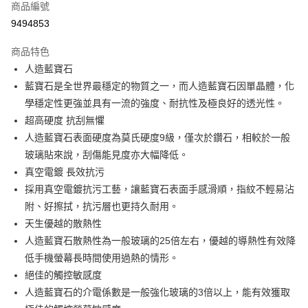
商品編號
超商取貨付款
9494853
LINE Pay
商品特色
Apple Pay
人造藍寶石
藍寶石是全世界最穩定的物質之一，而人造藍寶石因單晶體，化
街口支付
學穩定性更強並具有一流的強度、耐抗性及極良好的透光性。
悠遊付
超高硬度 抗刮無懼
人造藍寶石表面硬度為莫氏硬度9級，僅次於鑽石，相較於一般
AFTEE先享後付
玻璃貼來說，刮傷能見度亦大幅降低。
相關說明
真空電鍍 長效抗污
【關於「AFTEE先享後付」】
ATM付款
AFTEE先享後付是「在收到商品之後才付款」的支付方式。 讓您購物簡單
採用真空電鍍抗污工藝，讓藍寶石表面手感滑順，指紋不輕易沾
便利好安心！
附、好擦拭，抗污層也更持久耐用。
１．簡單：不需註冊會員、不需綁卡、不需儲值。
運送方式
天生優越的散熱性
２．便利：只要手機號碼，簡訊認證，即可結帳。
３．安心：先確認商品／服務後，再付款。
全家取貨付款
人造藍寶石散熱性為一般玻璃的25倍左右，優越的導熱性有效降
低手機螢幕長時間使用過熱的情形。
每筆NT$60，滿NT$499(含以上)免運費
【「AFTEE先享後付」結帳流程】
１．於結帳方式選擇「AFTEE先享後付」後，將跳轉至「AFTEE先享後付」
絕佳的觸控敏感度
付款後全家取貨
結帳頁面，進行簡訊認證並確認金額後，即可完成結帳。
人造藍寶石的介電係數是一般強化玻璃的3倍以上，能有效獲取
２．訂單成立數日內，您將收到繳費通知簡訊。
每筆NT$60，滿NT$499(含以上)免運費