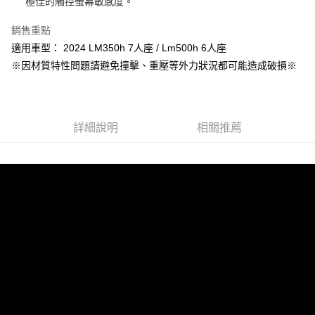
極佳的觸控螢幕敏感度。
３．收到繳費通知簡訊後14天內，點擊此簡訊中的連結，可透過四大超商／
ATM／網路銀行／等多元方式進行付款，方視為交易完成。
7-11取貨付款
※ 請注意：結帳手續完成當下不需立刻繳費，但若您需要取消訂單，請聯絡
銷售重點
每筆NT$60，滿NT$499(含以上)免運費
購買商品的店家。未經商家同意取消之訂單仍視為有效，需透過AFTEE先享
適用車型： 2024 LM350h 7人座 / Lm500h 6人座
後付繳納相關費用。
※因材質特性問題請避免撞擊、重壓等外力狀況都可能造成破損※
付款後7-11取貨
※ 交易是否成功請以「AFTEE先享後付 」之結帳頁面顯示為準，若有關於
是否繳費成功／繳費後需取消欲退款等相關疑問，請聯繫「AFTEE先享後付
每筆NT$60，滿NT$499(含以上)免運費
客戶支援中心」
https://netprotections.freshdesk.com/support/home
宅配
【注意事項】
詳細說明
相關推薦
１．透過由恩沛科技股份有限公司提供之「AFTEE先享後付」服務完成之交
每筆NT$63，滿NT$499(含以上)免運費
易，需依本服務之必要範圍內提供個人資料，並將交易相關給付款項請求債
權轉讓予恩沛科技股份有限公司。
離島配送
２．關於個人資料處理事宜，請瀏覽以下網址：
每筆NT$100
https://aftee.tw/terms/#terms3
３．未成年的使用者請事先徵得法定代理人或監護人之同意方可使用
「AFTEE先享後付」，若未經同意申辦者引起之損失，本公司不負相關責
任。
４．使用「AFTEE先享後付」時，將依據個別帳號之用戶狀況，依本公司即
時審查核予不同之上限額度；若仍有額度不足之情形，本公司將視審查結果
請求用戶進行身份認證。
５．嚴禁一人註冊多個帳號或使用他人資訊註冊。若發現惡意使用之情形，
恩沛科技股份有限公司將有權停止該用戶之使用額度並採取法律行動。