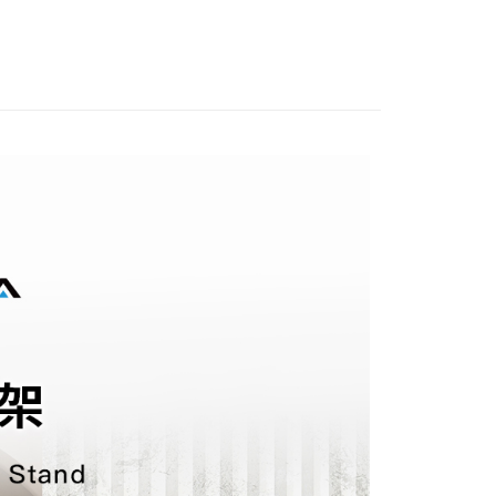
享後付
FTEE先享後付」】
先享後付是「在收到商品之後才付款」的支付方式。 讓您購物簡單
心！
：不需註冊會員、不需綁卡、不需儲值。
：只要手機號碼，簡訊認證，即可結帳。
：先確認商品／服務後，再付款。
付款
EE先享後付」結帳流程】
0，滿NT$499(含以上)免運費
方式選擇「AFTEE先享後付」後，將跳轉至「AFTEE先享後
頁面，進行簡訊認證並確認金額後，即可完成結帳。
家取貨
成立數日內，您將收到繳費通知簡訊。
費通知簡訊後14天內，點擊此簡訊中的連結，可透過四大超商
0，滿NT$499(含以上)免運費
網路銀行／等多元方式進行付款，方視為交易完成。
：結帳手續完成當下不需立刻繳費，但若您需要取消訂單，請聯
付款
的店家。未經商家同意取消之訂單仍視為有效，需透過AFTEE
繳納相關費用。
0，滿NT$499(含以上)免運費
否成功請以「AFTEE先享後付 」之結帳頁面顯示為準，若有關於
功／繳費後需取消欲退款等相關疑問，請聯繫「AFTEE先享後
1取貨
援中心」
https://netprotections.freshdesk.com/support/home
0，滿NT$499(含以上)免運費
項】