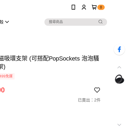
0
護殼
 磁吸環支架 (可搭配PopSockets 泡泡騷
架)
499免運
90
已賣出：2件