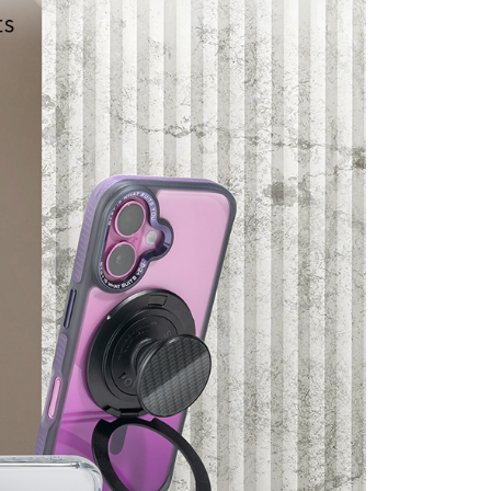
恩沛科技股份有限公司提供之「AFTEE先享後付」服務完成之
依本服務之必要範圍內提供個人資料，並將交易相關給付款項請
3，滿NT$499(含以上)免運費
讓予恩沛科技股份有限公司。
個人資料處理事宜，請瀏覽以下網址：
ee.tw/terms/#terms3
00
年的使用者請事先徵得法定代理人或監護人之同意方可使用
E先享後付」，若未經同意申辦者引起之損失，本公司不負相關責
AFTEE先享後付」時，將依據個別帳號之用戶狀況，依本公司
核予不同之上限額度；若仍有額度不足之情形，本公司將視審查
用戶進行身份認證。
一人註冊多個帳號或使用他人資訊註冊。若發現惡意使用之情
科技股份有限公司將有權停止該用戶之使用額度並採取法律行