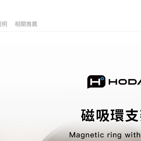
悠遊付
AFTEE先
相關說明
說明
相關推薦
【關於「A
ATM付款
AFTEE
便利好安
１．簡單
２．便利
運送方式
３．安心
全家取貨
【「AFT
每筆NT$6
１．於結帳
付」結帳
付款後全
２．訂單
３．收到繳
每筆NT$6
／ATM／
※ 請注意
7-11取貨
絡購買商品
先享後付
每筆NT$6
※ 交易是
是否繳費成
付款後7-1
付客戶支
每筆NT$6
【注意事