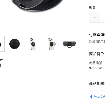
數量
付款與運
超取滿NT$
付款方式
商品特色
信用卡一
商品編號
9446520
超商取貨
LINE Pay
商品相關分
Apple Pay
HODA 保
分享
街口支付