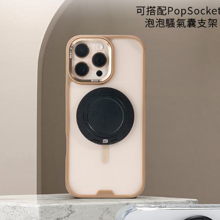
宅配
１．透過由
交易，需
每筆NT$6
求債權轉
２．關於
離島配送
https://aft
每筆NT$1
３．未成
「AFTE
任。
４．使用「
即時審查
結果請求
５．嚴禁
形，恩沛
動。