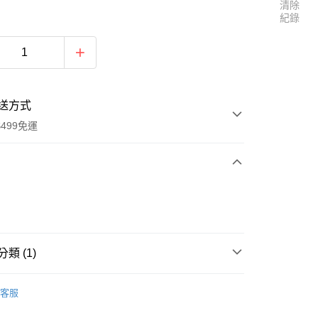
清除
紀錄
送方式
499免運
次付款
付款
類 (1)
護殼/磁吸支架
磁吸支架
客服