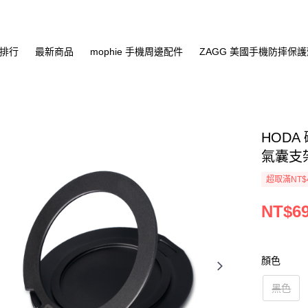
排行
最新商品
mophie 手機周邊配件
ZAGG 美國手機防摔保
HODA
氣囊支
超取滿NT$
NT$6
顏色
黑色