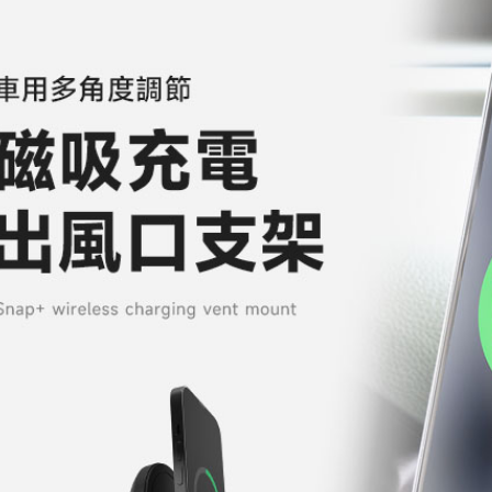
「AFTE
任。
４．使用「
即時審查
結果請求
５．嚴禁
形，恩沛
動。