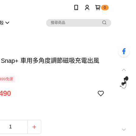
0
護殼
ie Snap+ 車用多角度調節磁吸充電出風
499免運
490