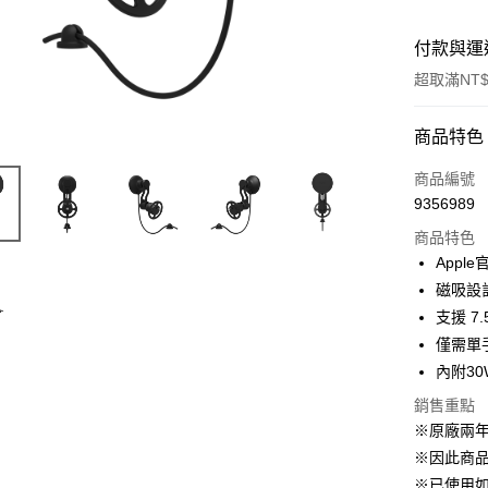
付款與運
超取滿NT$
付款方式
商品特色
信用卡一
商品編號
9356989
超商取貨
商品特色
LINE Pay
Appl
磁吸設
Apple Pay
支援 7
街口支付
僅需單
內附30
悠遊付
銷售重點
AFTEE先
※原廠兩
相關說明
※因此商品
【關於「A
ATM付款
※已使用
AFTEE