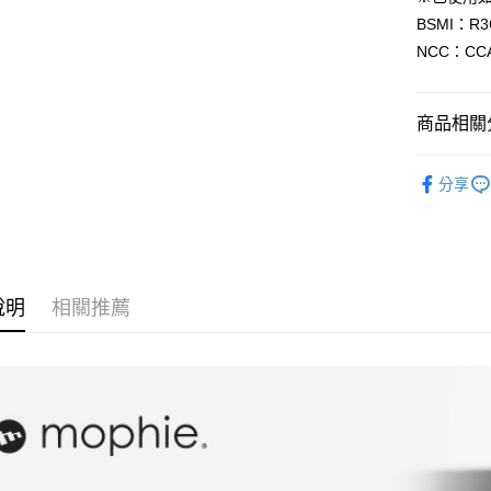
便利好安
BSMI：R3
１．簡單
NCC：CCA
２．便利
運送方式
３．安心
全家取貨
【「AFT
商品相關分
每筆NT$6
１．於結帳
付」結帳
mophie
付款後全
２．訂單
分享
３．收到繳
每筆NT$6
／ATM／
※ 請注意
7-11取貨
絡購買商品
先享後付
每筆NT$6
※ 交易是
說明
相關推薦
是否繳費成
付款後7-1
付客戶支
每筆NT$6
【注意事
宅配
１．透過由
交易，需
每筆NT$6
求債權轉
２．關於
離島配送
https://aft
每筆NT$1
３．未成