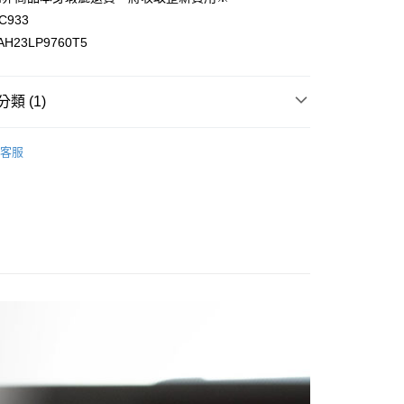
心！
C933
：不需註冊會員、不需綁卡、不需儲值。
H23LP9760T5
：只要手機號碼，簡訊認證，即可結帳。
：先確認商品／服務後，再付款。
付款
EE先享後付」結帳流程】
類 (1)
0，滿NT$499(含以上)免運費
方式選擇「AFTEE先享後付」後，將跳轉至「AFTEE先享後
頁面，進行簡訊認證並確認金額後，即可完成結帳。
 手機周邊配件
磁吸車用支架/磁吸配件
家取貨
成立數日內，您將收到繳費通知簡訊。
客服
費通知簡訊後14天內，點擊此簡訊中的連結，可透過四大超商
0，滿NT$499(含以上)免運費
網路銀行／等多元方式進行付款，方視為交易完成。
：結帳手續完成當下不需立刻繳費，但若您需要取消訂單，請聯
付款
的店家。未經商家同意取消之訂單仍視為有效，需透過AFTEE
繳納相關費用。
0，滿NT$499(含以上)免運費
否成功請以「AFTEE先享後付 」之結帳頁面顯示為準，若有關於
功／繳費後需取消欲退款等相關疑問，請聯繫「AFTEE先享後
1取貨
援中心」
https://netprotections.freshdesk.com/support/home
0，滿NT$499(含以上)免運費
項】
恩沛科技股份有限公司提供之「AFTEE先享後付」服務完成之
依本服務之必要範圍內提供個人資料，並將交易相關給付款項請
3，滿NT$499(含以上)免運費
讓予恩沛科技股份有限公司。
個人資料處理事宜，請瀏覽以下網址：
ee.tw/terms/#terms3
00
年的使用者請事先徵得法定代理人或監護人之同意方可使用