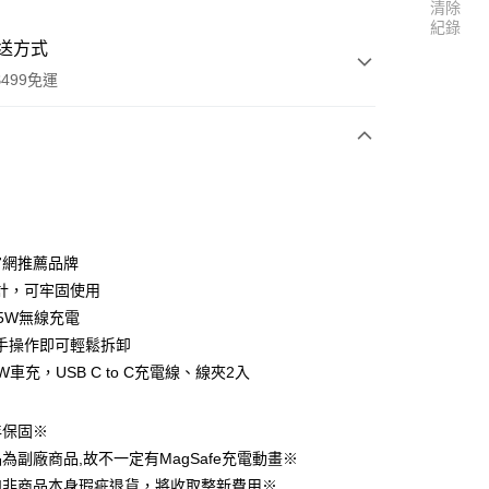
清除
紀錄
送方式
499免運
次付款
付款
e官網推薦品牌
計，可牢固使用
.5W無線充電
手操作即可輕鬆拆卸
W車充，USB C to C充電線、線夾2入
享後付
年保固※
為副廠商品,故不一定有MagSafe充電動畫※
FTEE先享後付」】
如非商品本身瑕疵退貨，將收取整新費用※
先享後付是「在收到商品之後才付款」的支付方式。 讓您購物簡單