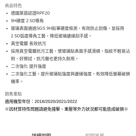
LINE Pay
商品特色
Apple Pay
德國萊茵認證RPF20
9H硬度 2.5D導角
街口支付
玻璃表面通過SGS 9H鉛筆硬度檢測，有效防止刮傷，並採用
悠遊付
2.5D弧度導角工藝，降低玻璃邊緣刮手感。
真空電鍍 長效抗污
AFTEE先享後付
採用真空電鍍抗污工藝，使玻璃貼表面手感滑順，指紋不輕易沾
相關說明
附、好擦拭，抗污層也更持久耐用。
【關於「AFTEE先享後付」】
ATM付款
AFTEE先享後付是「在收到商品之後才付款」的支付方式。 讓您購物簡單
二次強化 提升強度
便利好安心！
二次強化工藝，提升玻璃貼強度與邊緣強度，有效降低螢幕破損
１．簡單：不需註冊會員、不需綁卡、不需儲值。
運送方式
機率。
２．便利：只要手機號碼，簡訊認證，即可結帳。
３．安心：先確認商品／服務後，再付款。
全家取貨付款
銷售重點
每筆NT$60，滿NT$499(含以上)免運費
【「AFTEE先享後付」結帳流程】
適用機型年份：2018/2020/2021/2022
１．於結帳方式選擇「AFTEE先享後付」後，將跳轉至「AFTEE先享後付」
付款後全家取貨
※因材質特性問題請避免撞擊、重壓等外力狀況都可能造成破損※
結帳頁面，進行簡訊認證並確認金額後，即可完成結帳。
２．訂單成立數日內，您將收到繳費通知簡訊。
每筆NT$60，滿NT$499(含以上)免運費
３．收到繳費通知簡訊後14天內，點擊此簡訊中的連結，可透過四大超商／
ATM／網路銀行／等多元方式進行付款，方視為交易完成。
7-11取貨付款
※ 請注意：結帳手續完成當下不需立刻繳費，但若您需要取消訂單，請聯絡
詳細說明
相關推薦