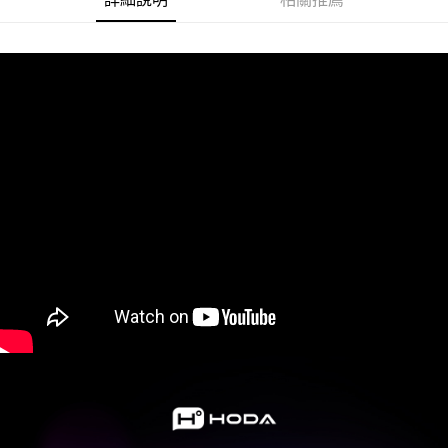
每筆NT$60，滿NT$499(含以上)免運費
購買商品的店家。未經商家同意取消之訂單仍視為有效，需透過AFTEE先享
後付繳納相關費用。
付款後7-11取貨
※ 交易是否成功請以「AFTEE先享後付 」之結帳頁面顯示為準，若有關於
是否繳費成功／繳費後需取消欲退款等相關疑問，請聯繫「AFTEE先享後付
每筆NT$60，滿NT$499(含以上)免運費
客戶支援中心」
https://netprotections.freshdesk.com/support/home
宅配
【注意事項】
１．透過由恩沛科技股份有限公司提供之「AFTEE先享後付」服務完成之交
每筆NT$63，滿NT$499(含以上)免運費
易，需依本服務之必要範圍內提供個人資料，並將交易相關給付款項請求債
權轉讓予恩沛科技股份有限公司。
離島配送
２．關於個人資料處理事宜，請瀏覽以下網址：
每筆NT$100
https://aftee.tw/terms/#terms3
３．未成年的使用者請事先徵得法定代理人或監護人之同意方可使用
「AFTEE先享後付」，若未經同意申辦者引起之損失，本公司不負相關責
任。
４．使用「AFTEE先享後付」時，將依據個別帳號之用戶狀況，依本公司即
時審查核予不同之上限額度；若仍有額度不足之情形，本公司將視審查結果
請求用戶進行身份認證。
５．嚴禁一人註冊多個帳號或使用他人資訊註冊。若發現惡意使用之情形，
恩沛科技股份有限公司將有權停止該用戶之使用額度並採取法律行動。