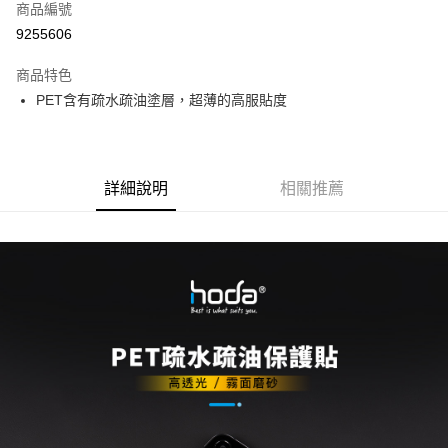
商品編號
超商取貨付款
9255606
LINE Pay
商品特色
Apple Pay
PET含有疏水疏油塗層，超薄的高服貼度
街口支付
悠遊付
詳細說明
相關推薦
AFTEE先享後付
相關說明
【關於「AFTEE先享後付」】
ATM付款
AFTEE先享後付是「在收到商品之後才付款」的支付方式。 讓您購物簡單
便利好安心！
１．簡單：不需註冊會員、不需綁卡、不需儲值。
運送方式
２．便利：只要手機號碼，簡訊認證，即可結帳。
３．安心：先確認商品／服務後，再付款。
全家取貨付款
每筆NT$60，滿NT$499(含以上)免運費
【「AFTEE先享後付」結帳流程】
１．於結帳方式選擇「AFTEE先享後付」後，將跳轉至「AFTEE先享後付」
付款後全家取貨
結帳頁面，進行簡訊認證並確認金額後，即可完成結帳。
２．訂單成立數日內，您將收到繳費通知簡訊。
每筆NT$60，滿NT$499(含以上)免運費