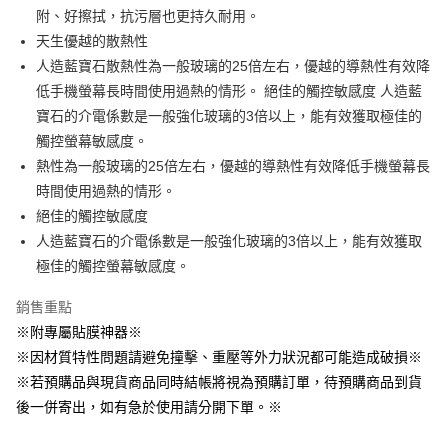
每筆NT$60，滿NT$499(含以上)免運費
附、好擦拭，抗污層也更持久耐用。
３．收到繳費通知簡訊後14天內，點擊此簡訊中的連結，可透過四大超商／
ATM／網路銀行／等多元方式進行付款，方視為交易完成。
天生優越的散熱性
7-11取貨付款
※ 請注意：結帳手續完成當下不需立刻繳費，但若您需要取消訂單，請聯絡
人造藍寶石散熱性為一般玻璃的25倍左右，優越的導熱性有效降
每筆NT$60，滿NT$499(含以上)免運費
購買商品的店家。未經商家同意取消之訂單仍視為有效，需透過AFTEE先享
後付繳納相關費用。
低手機螢幕長時間使用過熱的情形。 絕佳的觸控敏感度 人造藍
付款後7-11取貨
※ 交易是否成功請以「AFTEE先享後付 」之結帳頁面顯示為準，若有關於
寶石的介電係數是一般強化玻璃的3倍以上，能有效獲取極佳的
是否繳費成功／繳費後需取消欲退款等相關疑問，請聯繫「AFTEE先享後付
每筆NT$60，滿NT$499(含以上)免運費
觸控螢幕敏感度。
客戶支援中心」
https://netprotections.freshdesk.com/support/home
熱性為一般玻璃的25倍左右，優越的導熱性有效降低手機螢幕長
宅配
【注意事項】
時間使用過熱的情形。
１．透過由恩沛科技股份有限公司提供之「AFTEE先享後付」服務完成之交
每筆NT$63，滿NT$499(含以上)免運費
易，需依本服務之必要範圍內提供個人資料，並將交易相關給付款項請求債
絕佳的觸控敏感度
權轉讓予恩沛科技股份有限公司。
離島配送
人造藍寶石的介電係數是一般強化玻璃的3倍以上，能有效獲取
２．關於個人資料處理事宜，請瀏覽以下網址：
每筆NT$100
極佳的觸控螢幕敏感度。
https://aftee.tw/terms/#terms3
３．未成年的使用者請事先徵得法定代理人或監護人之同意方可使用
「AFTEE先享後付」，若未經同意申辦者引起之損失，本公司不負相關責
銷售重點
任。
※附專屬貼膜神器※
４．使用「AFTEE先享後付」時，將依據個別帳號之用戶狀況，依本公司即
※因材質特性問題請避免撞擊、重壓等外力狀況都可能造成破損※
時審查核予不同之上限額度；若仍有額度不足之情形，本公司將視審查結果
請求用戶進行身份認證。
※若預購品與現貨商品同時結帳將視為預購訂單，待預購商品到貨
５．嚴禁一人註冊多個帳號或使用他人資訊註冊。若發現惡意使用之情形，
後一併寄出，如有急於使用請分開下單。※
恩沛科技股份有限公司將有權停止該用戶之使用額度並採取法律行動。