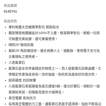
商品編號
超商取貨付款
9140741
LINE Pay
商品特色
Apple Pay
專利無塵太空艙精準對位 輕鬆貼合
獨家開發無塵艙設計100%不入塵，輕易精準對位，輕輕一拉即
街口支付
可無塵完美貼膜，還可重複使用。
悠遊付
傾斜28°徹底防窺
最新28°角防窺技術，適合商務人士、通勤族、使用電子支付及
AFTEE先享後付
注重隱私之使用者。
相關說明
人造藍寶石
【關於「AFTEE先享後付」】
ATM付款
AFTEE先享後付是「在收到商品之後才付款」的支付方式。 讓您購物簡單
藍寶石是全世界最穩定的物質之一，而人造藍寶石因單晶體，化
便利好安心！
學穩定性更強並具有一流的強度、耐抗性及極良好的透光性。
１．簡單：不需註冊會員、不需綁卡、不需儲值。
運送方式
超高硬度 抗刮無懼
２．便利：只要手機號碼，簡訊認證，即可結帳。
３．安心：先確認商品／服務後，再付款。
全家取貨付款
人造藍寶石表面硬度為莫氏硬度9級，僅次於鑽石，相較於一般
玻璃貼來說，刮傷能見度亦大幅降低。
每筆NT$60，滿NT$499(含以上)免運費
【「AFTEE先享後付」結帳流程】
１．於結帳方式選擇「AFTEE先享後付」後，將跳轉至「AFTEE先享後付」
真空電鍍 長效抗污
付款後全家取貨
結帳頁面，進行簡訊認證並確認金額後，即可完成結帳。
採用真空電鍍抗污工藝，讓藍寶石表面手感滑順，指紋不輕易沾
２．訂單成立數日內，您將收到繳費通知簡訊。