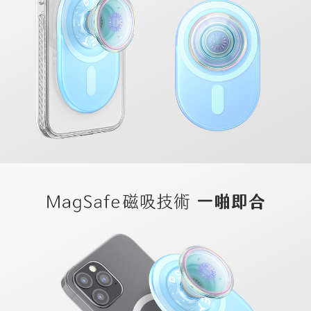
每筆NT$60，滿NT$499(含以上)免運費
購買商品的店家。未經商家同意取消之訂單仍視為有效，需透過AFTEE先享
後付繳納相關費用。
付款後7-11取貨
※ 交易是否成功請以「AFTEE先享後付 」之結帳頁面顯示為準，若有關於
是否繳費成功／繳費後需取消欲退款等相關疑問，請聯繫「AFTEE先享後付
每筆NT$60，滿NT$499(含以上)免運費
客戶支援中心」
https://netprotections.freshdesk.com/support/home
宅配
【注意事項】
１．透過由恩沛科技股份有限公司提供之「AFTEE先享後付」服務完成之交
每筆NT$63，滿NT$499(含以上)免運費
易，需依本服務之必要範圍內提供個人資料，並將交易相關給付款項請求債
權轉讓予恩沛科技股份有限公司。
離島配送
２．關於個人資料處理事宜，請瀏覽以下網址：
每筆NT$100
https://aftee.tw/terms/#terms3
３．未成年的使用者請事先徵得法定代理人或監護人之同意方可使用
「AFTEE先享後付」，若未經同意申辦者引起之損失，本公司不負相關責
任。
４．使用「AFTEE先享後付」時，將依據個別帳號之用戶狀況，依本公司即
時審查核予不同之上限額度；若仍有額度不足之情形，本公司將視審查結果
請求用戶進行身份認證。
５．嚴禁一人註冊多個帳號或使用他人資訊註冊。若發現惡意使用之情形，
恩沛科技股份有限公司將有權停止該用戶之使用額度並採取法律行動。