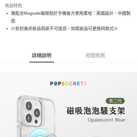
LINE Pay
商品特色
Apple Pay
需配合Magsafe磁吸殼於手機後方使用產地：美國設計、中國製
造
街口支付
※拆封後非新品瑕疵不可退貨，如瑕疵品可更換同款式※
悠遊付
AFTEE先享後付
相關說明
詳細說明
相關推薦
【關於「AFTEE先享後付」】
ATM付款
AFTEE先享後付是「在收到商品之後才付款」的支付方式。 讓您購物簡單
便利好安心！
１．簡單：不需註冊會員、不需綁卡、不需儲值。
運送方式
２．便利：只要手機號碼，簡訊認證，即可結帳。
３．安心：先確認商品／服務後，再付款。
全家取貨付款
每筆NT$60，滿NT$499(含以上)免運費
【「AFTEE先享後付」結帳流程】
１．於結帳方式選擇「AFTEE先享後付」後，將跳轉至「AFTEE先享後付」
付款後全家取貨
結帳頁面，進行簡訊認證並確認金額後，即可完成結帳。
２．訂單成立數日內，您將收到繳費通知簡訊。
每筆NT$60，滿NT$499(含以上)免運費
３．收到繳費通知簡訊後14天內，點擊此簡訊中的連結，可透過四大超商／
ATM／網路銀行／等多元方式進行付款，方視為交易完成。
7-11取貨付款
※ 請注意：結帳手續完成當下不需立刻繳費，但若您需要取消訂單，請聯絡