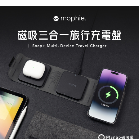
後付繳納相關費用。
付款後7-11取貨
※ 交易是否成功請以「AFTEE先享後付 」之結帳頁面顯示為準，若有關於
是否繳費成功／繳費後需取消欲退款等相關疑問，請聯繫「AFTEE先享後付
每筆NT$60，滿NT$499(含以上)免運費
客戶支援中心」
https://netprotections.freshdesk.com/support/home
宅配
【注意事項】
１．透過由恩沛科技股份有限公司提供之「AFTEE先享後付」服務完成之交
每筆NT$63，滿NT$499(含以上)免運費
易，需依本服務之必要範圍內提供個人資料，並將交易相關給付款項請求債
權轉讓予恩沛科技股份有限公司。
離島配送
２．關於個人資料處理事宜，請瀏覽以下網址：
每筆NT$100
https://aftee.tw/terms/#terms3
３．未成年的使用者請事先徵得法定代理人或監護人之同意方可使用
「AFTEE先享後付」，若未經同意申辦者引起之損失，本公司不負相關責
任。
４．使用「AFTEE先享後付」時，將依據個別帳號之用戶狀況，依本公司即
時審查核予不同之上限額度；若仍有額度不足之情形，本公司將視審查結果
請求用戶進行身份認證。
５．嚴禁一人註冊多個帳號或使用他人資訊註冊。若發現惡意使用之情形，
恩沛科技股份有限公司將有權停止該用戶之使用額度並採取法律行動。