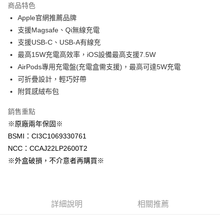
商品特色
Apple Pay
Apple官網推薦品牌
支援Magsafe、Qi無線充電
街口支付
支援USB-C、USB-A有線充
悠遊付
最高15W充電高效率，iOS設備最高支援7.5W
AirPods專用充電盤(充電盒需支援)，最高可達5W充電
AFTEE先享後付
可折疊設計，輕巧好帶
相關說明
附質感絨布包
【關於「AFTEE先享後付」】
ATM付款
AFTEE先享後付是「在收到商品之後才付款」的支付方式。 讓您購物簡單
便利好安心！
銷售重點
１．簡單：不需註冊會員、不需綁卡、不需儲值。
※原廠兩年保固※
運送方式
２．便利：只要手機號碼，簡訊認證，即可結帳。
BSMI：CI3C1069330761
３．安心：先確認商品／服務後，再付款。
全家取貨付款
NCC：CCAJ22LP2600T2
每筆NT$60，滿NT$499(含以上)免運費
【「AFTEE先享後付」結帳流程】
※外盒破損，不介意者再購買※
１．於結帳方式選擇「AFTEE先享後付」後，將跳轉至「AFTEE先享後付」
付款後全家取貨
結帳頁面，進行簡訊認證並確認金額後，即可完成結帳。
２．訂單成立數日內，您將收到繳費通知簡訊。
每筆NT$60，滿NT$499(含以上)免運費
３．收到繳費通知簡訊後14天內，點擊此簡訊中的連結，可透過四大超商／
ATM／網路銀行／等多元方式進行付款，方視為交易完成。
7-11取貨付款
詳細說明
相關推薦
※ 請注意：結帳手續完成當下不需立刻繳費，但若您需要取消訂單，請聯絡
每筆NT$60，滿NT$499(含以上)免運費
購買商品的店家。未經商家同意取消之訂單仍視為有效，需透過AFTEE先享