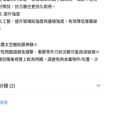
0，滿NT$499(含以上)免運費
方式選擇「AFTEE先享後付」後，將跳轉至「AFTEE先享後
頁面，進行簡訊認證並確認金額後，即可完成結帳。
好擦拭，抗污層也更持久耐用。
家取貨
成立數日內，您將收到繳費通知簡訊。
化 提升強度
費通知簡訊後14天內，點擊此簡訊中的連結，可透過四大超商
0，滿NT$499(含以上)免運費
化工藝，提升玻璃貼強度與邊緣強度，有效降低螢幕破
網路銀行／等多元方式進行付款，方視為交易完成。
：結帳手續完成當下不需立刻繳費，但若您需要取消訂單，請聯
。
付款
的店家。未經商家同意取消之訂單仍視為有效，需透過AFTEE
繳納相關費用。
0，滿NT$499(含以上)免運費
否成功請以「AFTEE先享後付 」之結帳頁面顯示為準，若有關於
無塵太空艙貼膜神器※
功／繳費後需取消欲退款等相關疑問，請聯繫「AFTEE先享後
1取貨
特性問題請避免撞擊、重壓等外力狀況都可能造成破損※
援中心」
https://netprotections.freshdesk.com/support/home
0，滿NT$499(含以上)免運費
層刮傷後視覺上較為明顯，請避免與金屬物件/灰塵、沙
項】
恩沛科技股份有限公司提供之「AFTEE先享後付」服務完成之
依本服務之必要範圍內提供個人資料，並將交易相關給付款項請
3，滿NT$499(含以上)免運費
讓予恩沛科技股份有限公司。
個人資料處理事宜，請瀏覽以下網址：
類 (2)
ee.tw/terms/#terms3
00
年的使用者請事先徵得法定代理人或監護人之同意方可使用
ple 保護貼
iPhone 14系列 (2022)
E先享後付」，若未經同意申辦者引起之損失，本公司不負相關責
客服
ple 保護貼
iPhone 13系列 (2021)
AFTEE先享後付」時，將依據個別帳號之用戶狀況，依本公司
核予不同之上限額度；若仍有額度不足之情形，本公司將視審查
用戶進行身份認證。
一人註冊多個帳號或使用他人資訊註冊。若發現惡意使用之情