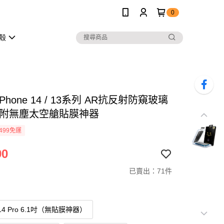
0
護殼
iPhone 14 / 13系列 AR抗反射防窺玻璃
 附無塵太空艙貼膜神器
499免運
90
已賣出：71件
e 14 Pro 6.1吋（無貼膜神器）