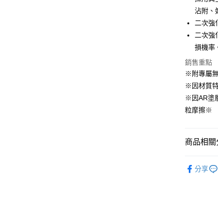
每筆NT$6
１．於結帳
付」結帳
沾附、
付款後全
２．訂單
二次強
３．收到繳
每筆NT$6
二次強
／ATM／
※ 請注意
損機率
7-11取貨
絡購買商品
銷售重點
先享後付
每筆NT$6
※ 交易是
※附專屬
是否繳費成
付款後7-1
※因材質
付客戶支
每筆NT$6
※因AR塗
【注意事
粒摩擦※
宅配
１．透過由
交易，需
每筆NT$6
求債權轉
２．關於
商品相關分
離島配送
https://aft
每筆NT$1
３．未成
HODA Ap
「AFTE
分享
任。
HODA Ap
４．使用「
即時審查
結果請求
５．嚴禁