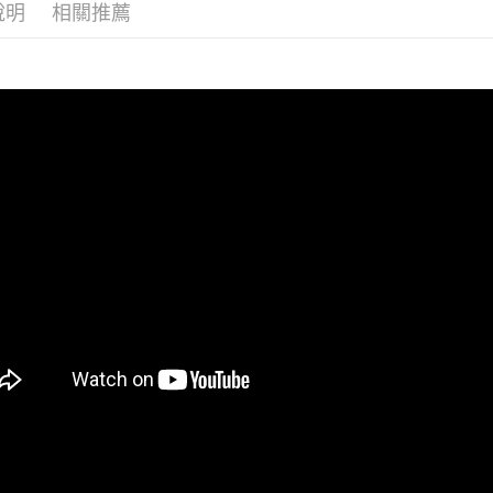
形，恩沛
說明
相關推薦
動。