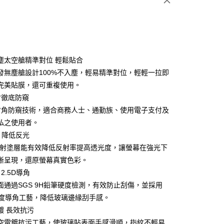
次付款
付款
塵太空艙精準對位 輕鬆貼合
發無塵艙設計100%不入塵，輕易精準對位，輕輕一拉即
完美貼膜，還可重複使用。
°徹底防窺
8°角防窺技術，適合商務人士、通勤族、使用電子支付及
私之使用者。
享後付
層 降低反光
反射塗層能有效降低反射率提高透光度，讓螢幕在強光下
FTEE先享後付」】
晰呈現，還原螢幕真實色彩。
先享後付是「在收到商品之後才付款」的支付方式。 讓您購物簡單
心！
 2.5D導角
：不需註冊會員、不需綁卡、不需儲值。
面通過SGS 9H鉛筆硬度檢測，有效防止刮傷，並採用
：只要手機號碼，簡訊認證，即可結帳。
D弧度導角工藝，降低玻璃邊緣刮手感。
：先確認商品／服務後，再付款。
鍍 長效抗污
付款
EE先享後付」結帳流程】
空電鍍抗污工藝，使玻璃貼表面手感滑順，指紋不輕易