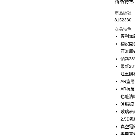
付款方式
商品特色
信用卡一
商品編號
8152330
超商取貨
商品特色
LINE Pay
專利無
獨家開
Apple Pay
可無塵
街口支付
傾斜28
最新2
悠遊付
注重隱
AFTEE先
AR塗
相關說明
AR抗
【關於「A
ATM付款
也能清
AFTEE
便利好安
9H硬度
１．簡單
玻璃表
２．便利
運送方式
2.5
３．安心
真空電
全家取貨
【「AFT
採用真