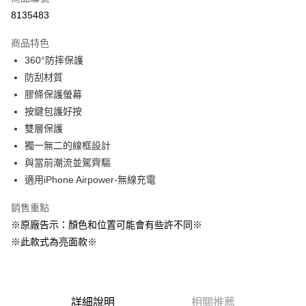
超商取貨付款
8135483
LINE Pay
商品特色
Apple Pay
360°防摔保護
防刮材質
街口支付
膠條保護螢幕
悠遊付
按鍵包護好按
雙層保護
AFTEE先享後付
獨一無二的線框設計
相關說明
與當前潮流並駕齊驅
【關於「AFTEE先享後付」】
ATM付款
AFTEE先享後付是「在收到商品之後才付款」的支付方式。 讓您購物簡單
適用iPhone Airpower-無線充電
便利好安心！
１．簡單：不需註冊會員、不需綁卡、不需儲值。
銷售重點
運送方式
２．便利：只要手機號碼，簡訊認證，即可結帳。
※原廠告示：顏色和位置可能會有些許不同※
３．安心：先確認商品／服務後，再付款。
全家取貨付款
※此款式為亮面款※
每筆NT$60，滿NT$499(含以上)免運費
【「AFTEE先享後付」結帳流程】
１．於結帳方式選擇「AFTEE先享後付」後，將跳轉至「AFTEE先享後付」
付款後全家取貨
結帳頁面，進行簡訊認證並確認金額後，即可完成結帳。
２．訂單成立數日內，您將收到繳費通知簡訊。
每筆NT$60，滿NT$499(含以上)免運費
３．收到繳費通知簡訊後14天內，點擊此簡訊中的連結，可透過四大超商／
詳細說明
相關推薦