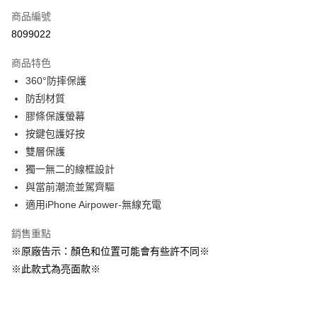
商品編號
超商取貨付款
8099022
LINE Pay
商品特色
Apple Pay
360°防摔保護
防刮材質
街口支付
膠條保護螢幕
悠遊付
按鍵包護好按
雙層保護
AFTEE先享後付
獨一無二的線框設計
相關說明
與當前潮流並駕齊驅
【關於「AFTEE先享後付」】
ATM付款
AFTEE先享後付是「在收到商品之後才付款」的支付方式。 讓您購物簡單
適用iPhone Airpower-無線充電
便利好安心！
１．簡單：不需註冊會員、不需綁卡、不需儲值。
銷售重點
運送方式
２．便利：只要手機號碼，簡訊認證，即可結帳。
※原廠告示：顏色和位置可能會有些許不同※
３．安心：先確認商品／服務後，再付款。
全家取貨付款
※此款式為亮面款※
每筆NT$60，滿NT$499(含以上)免運費
【「AFTEE先享後付」結帳流程】
１．於結帳方式選擇「AFTEE先享後付」後，將跳轉至「AFTEE先享後付」
付款後全家取貨
結帳頁面，進行簡訊認證並確認金額後，即可完成結帳。
２．訂單成立數日內，您將收到繳費通知簡訊。