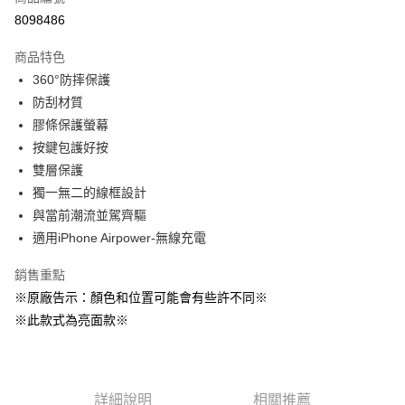
超商取貨付款
8098486
LINE Pay
商品特色
Apple Pay
360°防摔保護
防刮材質
街口支付
膠條保護螢幕
悠遊付
按鍵包護好按
雙層保護
AFTEE先享後付
獨一無二的線框設計
相關說明
與當前潮流並駕齊驅
【關於「AFTEE先享後付」】
ATM付款
AFTEE先享後付是「在收到商品之後才付款」的支付方式。 讓您購物簡單
適用iPhone Airpower-無線充電
便利好安心！
１．簡單：不需註冊會員、不需綁卡、不需儲值。
銷售重點
運送方式
２．便利：只要手機號碼，簡訊認證，即可結帳。
※原廠告示：顏色和位置可能會有些許不同※
３．安心：先確認商品／服務後，再付款。
全家取貨付款
※此款式為亮面款※
每筆NT$60，滿NT$499(含以上)免運費
【「AFTEE先享後付」結帳流程】
１．於結帳方式選擇「AFTEE先享後付」後，將跳轉至「AFTEE先享後付」
付款後全家取貨
結帳頁面，進行簡訊認證並確認金額後，即可完成結帳。
２．訂單成立數日內，您將收到繳費通知簡訊。
每筆NT$60，滿NT$499(含以上)免運費
３．收到繳費通知簡訊後14天內，點擊此簡訊中的連結，可透過四大超商／
詳細說明
相關推薦