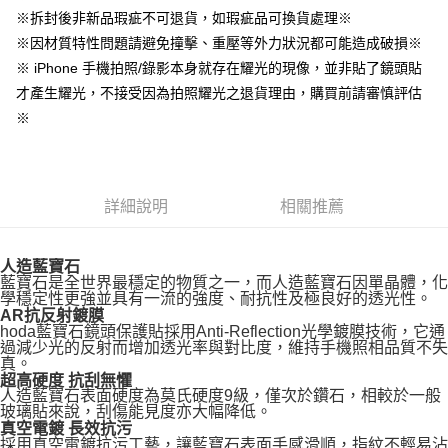
３．收到繳費通知簡訊後14天內，點擊此簡訊中的連結，可透過四大超商／
※拆封後非新品瑕疵不可退貨，如瑕疵品可換貨處理※
ATM／網路銀行／等多元方式進行付款，方視為交易完成。
7-11取貨付款
※ 請注意：結帳手續完成當下不需立刻繳費，但若您需要取消訂單，請聯絡
※因材質特性問題請避免撞擊、重壓等外力狀況都可能造成破損※
每筆NT$60，滿NT$499(含以上)免運費
購買商品的店家。未經商家同意取消之訂單仍視為有效，需透過AFTEE先享
※ iPhone 手機拍照/錄影本身就存在耀光的現像，並非貼了鏡頭貼
後付繳納相關費用。
才產生耀光，不接受因為拍照耀光之退貨理由，購買前請審慎評估
付款後7-11取貨
※ 交易是否成功請以「AFTEE先享後付 」之結帳頁面顯示為準，若有關於
是否繳費成功／繳費後需取消欲退款等相關疑問，請聯繫「AFTEE先享後付
※
每筆NT$60，滿NT$499(含以上)免運費
客戶支援中心」
https://netprotections.freshdesk.com/support/home
宅配
【注意事項】
１．透過由恩沛科技股份有限公司提供之「AFTEE先享後付」服務完成之交
每筆NT$63，滿NT$499(含以上)免運費
易，需依本服務之必要範圍內提供個人資料，並將交易相關給付款項請求債
詳細說明
相關推薦
權轉讓予恩沛科技股份有限公司。
離島配送
２．關於個人資料處理事宜，請瀏覽以下網址：
每筆NT$100
https://aftee.tw/terms/#terms3
人造藍寶石
３．未成年的使用者請事先徵得法定代理人或監護人之同意方可使用
藍寶石是全世界最穩定的物質之一，而人造藍寶石因單晶體，化
「AFTEE先享後付」，若未經同意申辦者引起之損失，本公司不負相關責
學穩定性更強並具有一流的強度、耐抗性及極良好的透光性。
任。
AR抗反射鍍膜
４．使用「AFTEE先享後付」時，將依據個別帳號之用戶狀況，依本公司即
hoda藍寶石鏡頭保護貼採用Anti-Reflection光學鍍膜技術，它通
時審查核予不同之上限額度；若仍有額度不足之情形，本公司將視審查結果
過減少光的反射而增加透光率與對比度，維持手機照相品質不失
真。
請求用戶進行身份認證。
超高硬度 抗刮無懼
５．嚴禁一人註冊多個帳號或使用他人資訊註冊。若發現惡意使用之情形，
人造藍寶石表面硬度為莫氏硬度9級，僅次於鑽石，相較於一般
恩沛科技股份有限公司將有權停止該用戶之使用額度並採取法律行動。
玻璃貼來說，刮傷能見度亦大幅降低。
真空電鍍 長效抗污
採用真空電鍍抗污工藝，讓藍寶石表面手感滑順，指紋不輕易沾