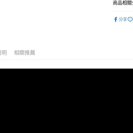
商品相關分
相關說明
【關於「A
ATM付款
Incipi
AFTEE
分享
便利好安
Incipi
１．簡單
２．便利
運送方式
３．安心
全家取貨
【「AFT
每筆NT$6
１．於結帳
說明
相關推薦
付」結帳
付款後全
２．訂單
３．收到繳
每筆NT$6
／ATM／
※ 請注意
7-11取貨
絡購買商品
先享後付
每筆NT$6
※ 交易是
是否繳費成
付款後7-1
付客戶支
每筆NT$6
【注意事
宅配
１．透過由
交易，需
每筆NT$6
求債權轉