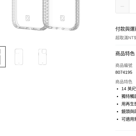
付款與運
超取滿NT$
付款方式
商品特色
信用卡一
商品編號
8074195
超商取貨
商品特色
LINE Pay
14 英
獨特觸
Apple Pay
用再生
街口支付
鏡頭與
可適用
悠遊付
AFTEE先