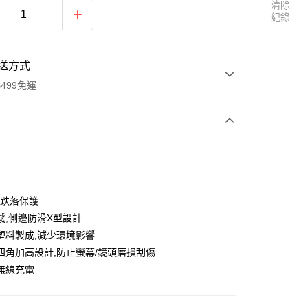
清除
紀錄
送方式
499免運
次付款
付款
尺跌落保護
感,側邊防滑X型設計
塑料製成,減少環境影響
四角加高設計,防止螢幕/鏡頭磨損刮傷
無線充電
享後付