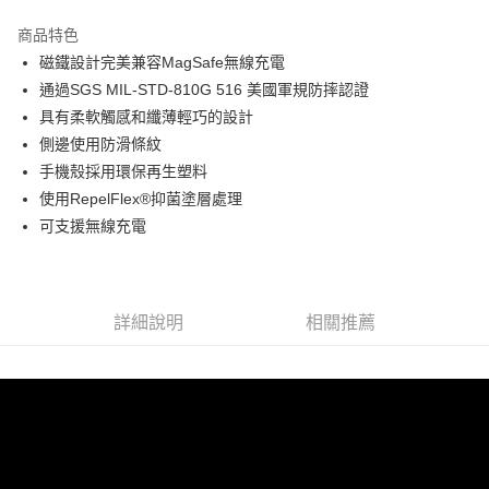
LINE Pay
商品特色
Apple Pay
磁鐵設計完美兼容MagSafe無線充電
通過SGS MIL-STD-810G 516 美國軍規防摔認證
街口支付
具有柔軟觸感和纖薄輕巧的設計
悠遊付
側邊使用防滑條紋
手機殼採用環保再生塑料
AFTEE先享後付
使用RepelFlex®抑菌塗層處理
相關說明
可支援無線充電
【關於「AFTEE先享後付」】
ATM付款
AFTEE先享後付是「在收到商品之後才付款」的支付方式。 讓您購物簡單
便利好安心！
１．簡單：不需註冊會員、不需綁卡、不需儲值。
運送方式
２．便利：只要手機號碼，簡訊認證，即可結帳。
詳細說明
相關推薦
３．安心：先確認商品／服務後，再付款。
全家取貨付款
每筆NT$60，滿NT$499(含以上)免運費
【「AFTEE先享後付」結帳流程】
１．於結帳方式選擇「AFTEE先享後付」後，將跳轉至「AFTEE先享後付」
付款後全家取貨
結帳頁面，進行簡訊認證並確認金額後，即可完成結帳。
２．訂單成立數日內，您將收到繳費通知簡訊。
每筆NT$60，滿NT$499(含以上)免運費
３．收到繳費通知簡訊後14天內，點擊此簡訊中的連結，可透過四大超商／
ATM／網路銀行／等多元方式進行付款，方視為交易完成。
7-11取貨付款
※ 請注意：結帳手續完成當下不需立刻繳費，但若您需要取消訂單，請聯絡