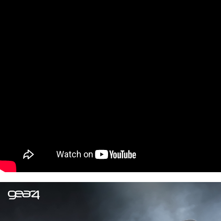
每筆NT$60，滿NT$499(含以上)免運費
購買商品的店家。未經商家同意取消之訂單仍視為有效，需透過AFTEE先享
後付繳納相關費用。
付款後7-11取貨
※ 交易是否成功請以「AFTEE先享後付 」之結帳頁面顯示為準，若有關於
是否繳費成功／繳費後需取消欲退款等相關疑問，請聯繫「AFTEE先享後付
每筆NT$60，滿NT$499(含以上)免運費
客戶支援中心」
https://netprotections.freshdesk.com/support/home
宅配
【注意事項】
１．透過由恩沛科技股份有限公司提供之「AFTEE先享後付」服務完成之交
每筆NT$63，滿NT$499(含以上)免運費
易，需依本服務之必要範圍內提供個人資料，並將交易相關給付款項請求債
權轉讓予恩沛科技股份有限公司。
離島配送
２．關於個人資料處理事宜，請瀏覽以下網址：
每筆NT$100
https://aftee.tw/terms/#terms3
３．未成年的使用者請事先徵得法定代理人或監護人之同意方可使用
「AFTEE先享後付」，若未經同意申辦者引起之損失，本公司不負相關責
任。
４．使用「AFTEE先享後付」時，將依據個別帳號之用戶狀況，依本公司即
時審查核予不同之上限額度；若仍有額度不足之情形，本公司將視審查結果
請求用戶進行身份認證。
５．嚴禁一人註冊多個帳號或使用他人資訊註冊。若發現惡意使用之情形，
恩沛科技股份有限公司將有權停止該用戶之使用額度並採取法律行動。