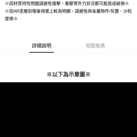
每筆NT$60，滿NT$499(含以上)免運費
購買商品的店家。未經商家同意取消之訂單仍視為有效，需透過AFTEE先享
※因材質特性問題請避免撞擊、重壓等外力狀況都可能造成破損※
後付繳納相關費用。
※因AR塗層刮傷後視覺上較為明顯，請避免與金屬物件/灰塵、沙粒
付款後7-11取貨
※ 交易是否成功請以「AFTEE先享後付 」之結帳頁面顯示為準，若有關於
是否繳費成功／繳費後需取消欲退款等相關疑問，請聯繫「AFTEE先享後付
摩擦※
每筆NT$60，滿NT$499(含以上)免運費
客戶支援中心」
https://netprotections.freshdesk.com/support/home
宅配
【注意事項】
１．透過由恩沛科技股份有限公司提供之「AFTEE先享後付」服務完成之交
每筆NT$63，滿NT$499(含以上)免運費
易，需依本服務之必要範圍內提供個人資料，並將交易相關給付款項請求債
詳細說明
相關推薦
權轉讓予恩沛科技股份有限公司。
離島配送
２．關於個人資料處理事宜，請瀏覽以下網址：
每筆NT$100
https://aftee.tw/terms/#terms3
３．未成年的使用者請事先徵得法定代理人或監護人之同意方可使用
「AFTEE先享後付」，若未經同意申辦者引起之損失，本公司不負相關責
※以下為示意圖※
任。
４．使用「AFTEE先享後付」時，將依據個別帳號之用戶狀況，依本公司即
時審查核予不同之上限額度；若仍有額度不足之情形，本公司將視審查結果
請求用戶進行身份認證。
５．嚴禁一人註冊多個帳號或使用他人資訊註冊。若發現惡意使用之情形，
恩沛科技股份有限公司將有權停止該用戶之使用額度並採取法律行動。