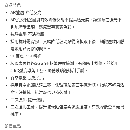
LINE Pay
商品特色
Apple Pay
AR塗層 降低反光
AR抗反射塗層能有效降低反射率提高透光度，讓螢幕在強光下
街口支付
也能清晰呈現，還原螢幕真實色彩。
悠遊付
抗靜電膠 不沾微塵
採用抗靜電背膠，大幅降低玻璃貼從底板取下後，細微塵粒因靜
AFTEE先享後付
電吸附於背膠的機率。
相關說明
9H硬度 2.5D導角
【關於「AFTEE先享後付」】
ATM付款
AFTEE先享後付是「在收到商品之後才付款」的支付方式。 讓您購物簡單
玻璃表面通過SGS 9H鉛筆硬度檢測，有效防止刮傷，並採用
便利好安心！
2.5D弧度導角工藝，降低玻璃邊緣刮手感。
１．簡單：不需註冊會員、不需綁卡、不需儲值。
運送方式
真空電鍍 長效抗污
２．便利：只要手機號碼，簡訊認證，即可結帳。
３．安心：先確認商品／服務後，再付款。
全家取貨付款
採用真空電鍍抗污工藝，使玻璃貼表面手感滑順，指紋不輕易沾
附、好擦拭，抗污層也更持久耐用。
每筆NT$60，滿NT$499(含以上)免運費
【「AFTEE先享後付」結帳流程】
１．於結帳方式選擇「AFTEE先享後付」後，將跳轉至「AFTEE先享後付」
二次強化 提升強度
付款後全家取貨
結帳頁面，進行簡訊認證並確認金額後，即可完成結帳。
二次強化工藝，提升玻璃貼強度與邊緣強度，有效降低螢幕破損
２．訂單成立數日內，您將收到繳費通知簡訊。
每筆NT$60，滿NT$499(含以上)免運費
機率。
３．收到繳費通知簡訊後14天內，點擊此簡訊中的連結，可透過四大超商／
ATM／網路銀行／等多元方式進行付款，方視為交易完成。
7-11取貨付款
※ 請注意：結帳手續完成當下不需立刻繳費，但若您需要取消訂單，請聯絡
銷售重點