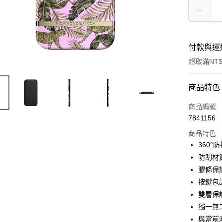
付款與運
超取滿NT$
付款方式
商品特色
信用卡一
商品編號
7841156
超商取貨
商品特色
LINE Pay
360°
防刮材
Apple Pay
膠條保
街口支付
按鍵包
雙層保
悠遊付
獨一無
AFTEE先
與當前