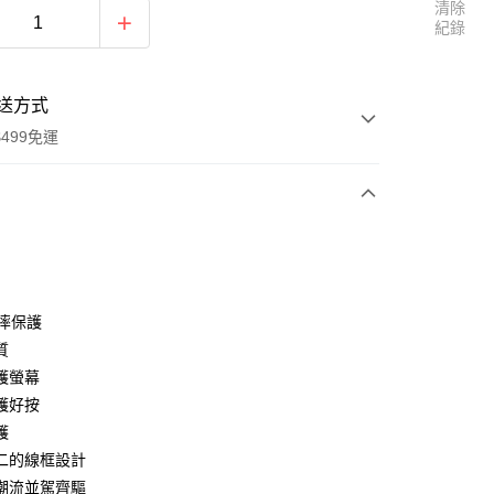
清除
紀錄
送方式
499免運
次付款
付款
防摔保護
質
護螢幕
護好按
護
二的線框設計
享後付
潮流並駕齊驅