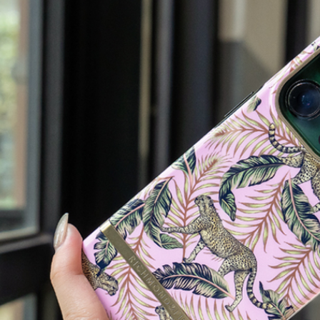
２．關於
離島配送
https://aft
每筆NT$1
３．未成
「AFTE
任。
４．使用「
即時審查
結果請求
５．嚴禁
形，恩沛
動。