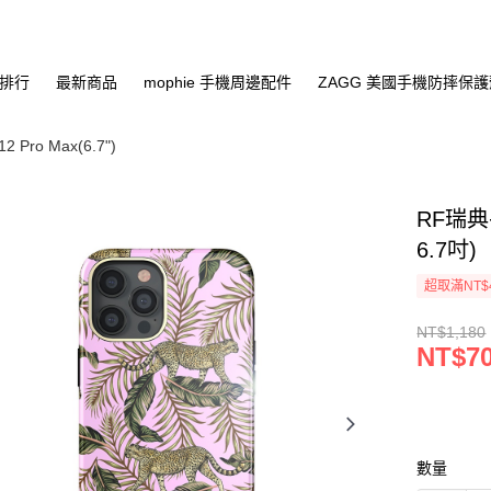
排行
最新商品
mophie 手機周邊配件
ZAGG 美國手機防摔保
12 Pro Max(6.7")
RF瑞典手
6.7吋)
超取滿NT$
NT$1,180
NT$7
數量