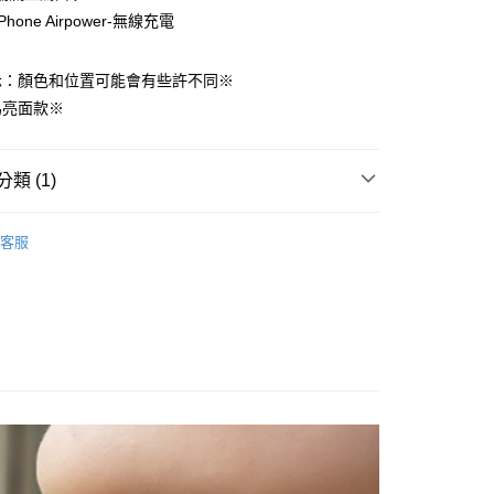
hone Airpower-無線充電
FTEE先享後付」】
先享後付是「在收到商品之後才付款」的支付方式。 讓您購物簡單
心！
示：顏色和位置可能會有些許不同※
：不需註冊會員、不需綁卡、不需儲值。
為亮面款※
：只要手機號碼，簡訊認證，即可結帳。
：先確認商品／服務後，再付款。
付款
EE先享後付」結帳流程】
類 (1)
0，滿NT$499(含以上)免運費
方式選擇「AFTEE先享後付」後，將跳轉至「AFTEE先享後
頁面，進行簡訊認證並確認金額後，即可完成結帳。
d&Finch 瑞典時尚手機殼
Apple iPhone 12 Pro
家取貨
成立數日內，您將收到繳費通知簡訊。
客服
費通知簡訊後14天內，點擊此簡訊中的連結，可透過四大超商
0，滿NT$499(含以上)免運費
網路銀行／等多元方式進行付款，方視為交易完成。
：結帳手續完成當下不需立刻繳費，但若您需要取消訂單，請聯
付款
的店家。未經商家同意取消之訂單仍視為有效，需透過AFTEE
繳納相關費用。
0，滿NT$499(含以上)免運費
否成功請以「AFTEE先享後付 」之結帳頁面顯示為準，若有關於
功／繳費後需取消欲退款等相關疑問，請聯繫「AFTEE先享後
1取貨
援中心」
https://netprotections.freshdesk.com/support/home
0，滿NT$499(含以上)免運費
項】
恩沛科技股份有限公司提供之「AFTEE先享後付」服務完成之
依本服務之必要範圍內提供個人資料，並將交易相關給付款項請
3，滿NT$499(含以上)免運費
讓予恩沛科技股份有限公司。