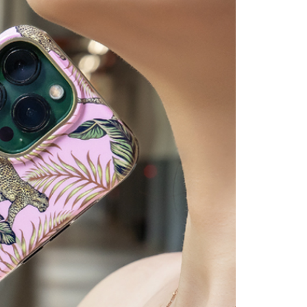
個人資料處理事宜，請瀏覽以下網址：
ee.tw/terms/#terms3
00
年的使用者請事先徵得法定代理人或監護人之同意方可使用
E先享後付」，若未經同意申辦者引起之損失，本公司不負相關責
AFTEE先享後付」時，將依據個別帳號之用戶狀況，依本公司
核予不同之上限額度；若仍有額度不足之情形，本公司將視審查
用戶進行身份認證。
一人註冊多個帳號或使用他人資訊註冊。若發現惡意使用之情
科技股份有限公司將有權停止該用戶之使用額度並採取法律行