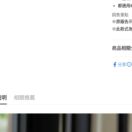
相關說明
都適用iP
【關於「A
ATM付款
AFTEE
銷售重點
便利好安
※原廠告
１．簡單
※此款式
２．便利
運送方式
３．安心
全家取貨
【「AFT
商品相關分
每筆NT$6
１．於結帳
付」結帳
Richmon
付款後全
２．訂單
分享
Max(6.7")
３．收到繳
每筆NT$6
／ATM／
※ 請注意
7-11取貨
絡購買商品
先享後付
每筆NT$6
※ 交易是
說明
相關推薦
是否繳費成
付款後7-1
付客戶支
每筆NT$6
【注意事
宅配
１．透過由
交易，需
每筆NT$6
求債權轉