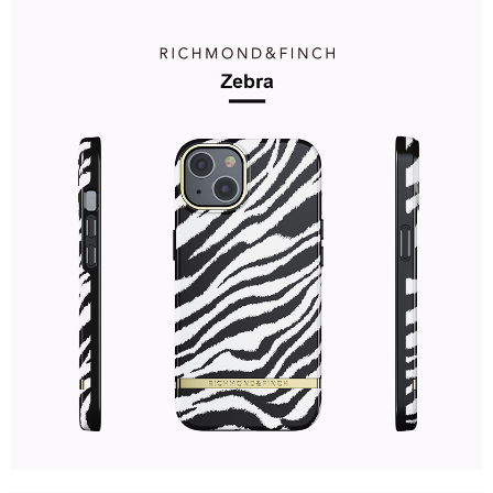
後付繳納相關費用。
付款後7-11取貨
※ 交易是否成功請以「AFTEE先享後付 」之結帳頁面顯示為準，若有關於
是否繳費成功／繳費後需取消欲退款等相關疑問，請聯繫「AFTEE先享後付
每筆NT$60，滿NT$499(含以上)免運費
客戶支援中心」
https://netprotections.freshdesk.com/support/home
宅配
【注意事項】
１．透過由恩沛科技股份有限公司提供之「AFTEE先享後付」服務完成之交
每筆NT$63，滿NT$499(含以上)免運費
易，需依本服務之必要範圍內提供個人資料，並將交易相關給付款項請求債
權轉讓予恩沛科技股份有限公司。
離島配送
２．關於個人資料處理事宜，請瀏覽以下網址：
每筆NT$100
https://aftee.tw/terms/#terms3
３．未成年的使用者請事先徵得法定代理人或監護人之同意方可使用
「AFTEE先享後付」，若未經同意申辦者引起之損失，本公司不負相關責
任。
４．使用「AFTEE先享後付」時，將依據個別帳號之用戶狀況，依本公司即
時審查核予不同之上限額度；若仍有額度不足之情形，本公司將視審查結果
請求用戶進行身份認證。
５．嚴禁一人註冊多個帳號或使用他人資訊註冊。若發現惡意使用之情形，
恩沛科技股份有限公司將有權停止該用戶之使用額度並採取法律行動。