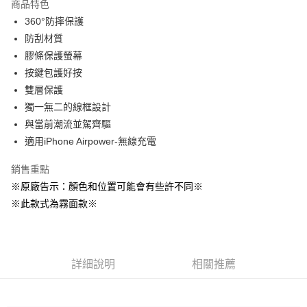
商品特色
Apple Pay
360°防摔保護
防刮材質
街口支付
膠條保護螢幕
悠遊付
按鍵包護好按
雙層保護
AFTEE先享後付
獨一無二的線框設計
相關說明
與當前潮流並駕齊驅
【關於「AFTEE先享後付」】
ATM付款
AFTEE先享後付是「在收到商品之後才付款」的支付方式。 讓您購物簡單
適用iPhone Airpower-無線充電
便利好安心！
１．簡單：不需註冊會員、不需綁卡、不需儲值。
銷售重點
運送方式
２．便利：只要手機號碼，簡訊認證，即可結帳。
※原廠告示：顏色和位置可能會有些許不同※
３．安心：先確認商品／服務後，再付款。
全家取貨付款
※此款式為霧面款※
每筆NT$60，滿NT$499(含以上)免運費
【「AFTEE先享後付」結帳流程】
１．於結帳方式選擇「AFTEE先享後付」後，將跳轉至「AFTEE先享後付」
付款後全家取貨
結帳頁面，進行簡訊認證並確認金額後，即可完成結帳。
２．訂單成立數日內，您將收到繳費通知簡訊。
每筆NT$60，滿NT$499(含以上)免運費
３．收到繳費通知簡訊後14天內，點擊此簡訊中的連結，可透過四大超商／
詳細說明
相關推薦
ATM／網路銀行／等多元方式進行付款，方視為交易完成。
7-11取貨付款
※ 請注意：結帳手續完成當下不需立刻繳費，但若您需要取消訂單，請聯絡
每筆NT$60，滿NT$499(含以上)免運費
購買商品的店家。未經商家同意取消之訂單仍視為有效，需透過AFTEE先享