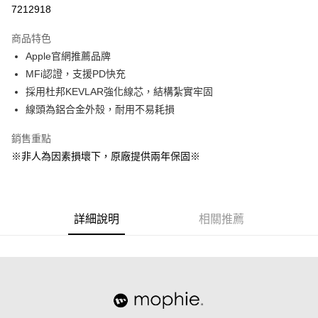
超商取貨付款
7212918
LINE Pay
商品特色
Apple Pay
Apple官網推薦品牌
MFi認證，支援PD快充
街口支付
採用杜邦KEVLAR強化線芯，結構紮實牢固
悠遊付
線頭為鋁合金外殼，耐用不易耗損
AFTEE先享後付
銷售重點
相關說明
※非人為因素損壞下，原廠提供兩年保固※
【關於「AFTEE先享後付」】
ATM付款
AFTEE先享後付是「在收到商品之後才付款」的支付方式。 讓您購物簡單
便利好安心！
１．簡單：不需註冊會員、不需綁卡、不需儲值。
運送方式
２．便利：只要手機號碼，簡訊認證，即可結帳。
詳細說明
相關推薦
３．安心：先確認商品／服務後，再付款。
全家取貨付款
每筆NT$60，滿NT$499(含以上)免運費
【「AFTEE先享後付」結帳流程】
１．於結帳方式選擇「AFTEE先享後付」後，將跳轉至「AFTEE先享後付」
付款後全家取貨
結帳頁面，進行簡訊認證並確認金額後，即可完成結帳。
２．訂單成立數日內，您將收到繳費通知簡訊。
每筆NT$60，滿NT$499(含以上)免運費
３．收到繳費通知簡訊後14天內，點擊此簡訊中的連結，可透過四大超商／