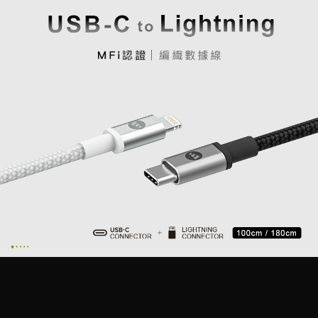
ATM／網路銀行／等多元方式進行付款，方視為交易完成。
7-11取貨付款
※ 請注意：結帳手續完成當下不需立刻繳費，但若您需要取消訂單，請聯絡
每筆NT$60，滿NT$499(含以上)免運費
購買商品的店家。未經商家同意取消之訂單仍視為有效，需透過AFTEE先享
後付繳納相關費用。
付款後7-11取貨
※ 交易是否成功請以「AFTEE先享後付 」之結帳頁面顯示為準，若有關於
是否繳費成功／繳費後需取消欲退款等相關疑問，請聯繫「AFTEE先享後付
每筆NT$60，滿NT$499(含以上)免運費
客戶支援中心」
https://netprotections.freshdesk.com/support/home
宅配
【注意事項】
１．透過由恩沛科技股份有限公司提供之「AFTEE先享後付」服務完成之交
每筆NT$63，滿NT$499(含以上)免運費
易，需依本服務之必要範圍內提供個人資料，並將交易相關給付款項請求債
權轉讓予恩沛科技股份有限公司。
離島配送
２．關於個人資料處理事宜，請瀏覽以下網址：
每筆NT$100
https://aftee.tw/terms/#terms3
３．未成年的使用者請事先徵得法定代理人或監護人之同意方可使用
「AFTEE先享後付」，若未經同意申辦者引起之損失，本公司不負相關責
任。
４．使用「AFTEE先享後付」時，將依據個別帳號之用戶狀況，依本公司即
時審查核予不同之上限額度；若仍有額度不足之情形，本公司將視審查結果
請求用戶進行身份認證。
５．嚴禁一人註冊多個帳號或使用他人資訊註冊。若發現惡意使用之情形，
恩沛科技股份有限公司將有權停止該用戶之使用額度並採取法律行動。