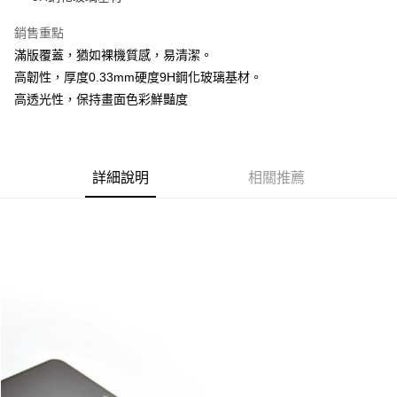
街口支付
銷售重點
滿版覆蓋，猶如裸機質感，易清潔。
悠遊付
高韌性，厚度0.33mm硬度9H鋼化玻璃基材。
AFTEE先享後付
高透光性，保持畫面色彩鮮豔度
相關說明
【關於「AFTEE先享後付」】
ATM付款
AFTEE先享後付是「在收到商品之後才付款」的支付方式。 讓您購物簡單
便利好安心！
詳細說明
相關推薦
１．簡單：不需註冊會員、不需綁卡、不需儲值。
運送方式
２．便利：只要手機號碼，簡訊認證，即可結帳。
３．安心：先確認商品／服務後，再付款。
全家取貨付款
每筆NT$60，滿NT$499(含以上)免運費
【「AFTEE先享後付」結帳流程】
１．於結帳方式選擇「AFTEE先享後付」後，將跳轉至「AFTEE先享後付」
付款後全家取貨
結帳頁面，進行簡訊認證並確認金額後，即可完成結帳。
２．訂單成立數日內，您將收到繳費通知簡訊。
每筆NT$60，滿NT$499(含以上)免運費
３．收到繳費通知簡訊後14天內，點擊此簡訊中的連結，可透過四大超商／
ATM／網路銀行／等多元方式進行付款，方視為交易完成。
7-11取貨付款
※ 請注意：結帳手續完成當下不需立刻繳費，但若您需要取消訂單，請聯絡
每筆NT$60，滿NT$499(含以上)免運費
購買商品的店家。未經商家同意取消之訂單仍視為有效，需透過AFTEE先享
後付繳納相關費用。
付款後7-11取貨
※ 交易是否成功請以「AFTEE先享後付 」之結帳頁面顯示為準，若有關於