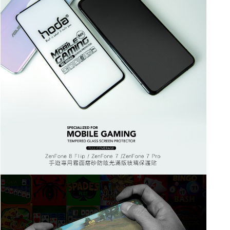
每筆NT$60，滿NT$499(含以上)免運費
購買商品的店家。未經商家同意取消之訂單仍視為有效，需透過AFTEE先享
後付繳納相關費用。
付款後7-11取貨
※ 交易是否成功請以「AFTEE先享後付 」之結帳頁面顯示為準，若有關於
是否繳費成功／繳費後需取消欲退款等相關疑問，請聯繫「AFTEE先享後付
每筆NT$60，滿NT$499(含以上)免運費
客戶支援中心」
https://netprotections.freshdesk.com/support/home
宅配
【注意事項】
１．透過由恩沛科技股份有限公司提供之「AFTEE先享後付」服務完成之交
每筆NT$63，滿NT$499(含以上)免運費
易，需依本服務之必要範圍內提供個人資料，並將交易相關給付款項請求債
權轉讓予恩沛科技股份有限公司。
離島配送
２．關於個人資料處理事宜，請瀏覽以下網址：
每筆NT$100
https://aftee.tw/terms/#terms3
３．未成年的使用者請事先徵得法定代理人或監護人之同意方可使用
「AFTEE先享後付」，若未經同意申辦者引起之損失，本公司不負相關責
任。
４．使用「AFTEE先享後付」時，將依據個別帳號之用戶狀況，依本公司即
時審查核予不同之上限額度；若仍有額度不足之情形，本公司將視審查結果
請求用戶進行身份認證。
５．嚴禁一人註冊多個帳號或使用他人資訊註冊。若發現惡意使用之情形，
恩沛科技股份有限公司將有權停止該用戶之使用額度並採取法律行動。