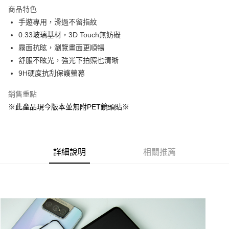
LINE Pay
商品特色
Apple Pay
手遊專用，滑過不留指紋
0.33玻璃基材，3D Touch無妨礙
街口支付
霧面抗眩，瀏覽畫面更順暢
悠遊付
舒服不眩光，強光下拍照也清晰
9H硬度抗刮保護螢幕
AFTEE先享後付
相關說明
銷售重點
【關於「AFTEE先享後付」】
※此產品現今版本並無附PET鏡頭貼※
ATM付款
AFTEE先享後付是「在收到商品之後才付款」的支付方式。 讓您購物簡單
便利好安心！
１．簡單：不需註冊會員、不需綁卡、不需儲值。
運送方式
２．便利：只要手機號碼，簡訊認證，即可結帳。
３．安心：先確認商品／服務後，再付款。
全家取貨付款
詳細說明
相關推薦
每筆NT$60，滿NT$499(含以上)免運費
【「AFTEE先享後付」結帳流程】
１．於結帳方式選擇「AFTEE先享後付」後，將跳轉至「AFTEE先享後付」
付款後全家取貨
結帳頁面，進行簡訊認證並確認金額後，即可完成結帳。
２．訂單成立數日內，您將收到繳費通知簡訊。
每筆NT$60，滿NT$499(含以上)免運費
３．收到繳費通知簡訊後14天內，點擊此簡訊中的連結，可透過四大超商／
ATM／網路銀行／等多元方式進行付款，方視為交易完成。
7-11取貨付款
※ 請注意：結帳手續完成當下不需立刻繳費，但若您需要取消訂單，請聯絡