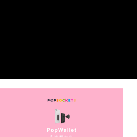
每筆NT$60，滿NT$499(含以上)免運費
購買商品的店家。未經商家同意取消之訂單仍視為有效，需透過AFTEE先享
後付繳納相關費用。
付款後7-11取貨
※ 交易是否成功請以「AFTEE先享後付 」之結帳頁面顯示為準，若有關於
是否繳費成功／繳費後需取消欲退款等相關疑問，請聯繫「AFTEE先享後付
每筆NT$60，滿NT$499(含以上)免運費
客戶支援中心」
https://netprotections.freshdesk.com/support/home
宅配
【注意事項】
１．透過由恩沛科技股份有限公司提供之「AFTEE先享後付」服務完成之交
每筆NT$63，滿NT$499(含以上)免運費
易，需依本服務之必要範圍內提供個人資料，並將交易相關給付款項請求債
權轉讓予恩沛科技股份有限公司。
離島配送
２．關於個人資料處理事宜，請瀏覽以下網址：
每筆NT$100
https://aftee.tw/terms/#terms3
３．未成年的使用者請事先徵得法定代理人或監護人之同意方可使用
「AFTEE先享後付」，若未經同意申辦者引起之損失，本公司不負相關責
任。
４．使用「AFTEE先享後付」時，將依據個別帳號之用戶狀況，依本公司即
時審查核予不同之上限額度；若仍有額度不足之情形，本公司將視審查結果
請求用戶進行身份認證。
５．嚴禁一人註冊多個帳號或使用他人資訊註冊。若發現惡意使用之情形，
恩沛科技股份有限公司將有權停止該用戶之使用額度並採取法律行動。