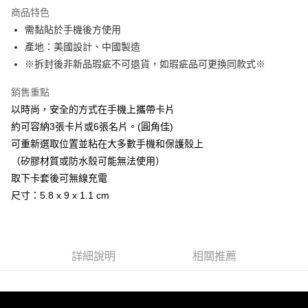
LINE Pay
商品特色
Apple Pay
需黏貼於手機後方使用
產地：美國設計、中國製造
街口支付
※拆封後非新品瑕疵不可退貨，如瑕疵品可更換同款式※
悠遊付
銷售重點
AFTEE先享後付
以時尚，安全的方式在手機上攜帶卡片
相關說明
約可容納3張卡片或6張名片。(圓角佳)
【關於「AFTEE先享後付」】
可重新選取位置並粘在大多數手機和保護殼上
ATM付款
AFTEE先享後付是「在收到商品之後才付款」的支付方式。 讓您購物簡單
便利好安心！
（矽膠材質或防水殼可能無法使用）
１．簡單：不需註冊會員、不需綁卡、不需儲值。
取下卡套後可無線充電
運送方式
２．便利：只要手機號碼，簡訊認證，即可結帳。
尺寸：5.8 x 9 x 1.1 cm
３．安心：先確認商品／服務後，再付款。
全家取貨付款
每筆NT$60，滿NT$499(含以上)免運費
【「AFTEE先享後付」結帳流程】
１．於結帳方式選擇「AFTEE先享後付」後，將跳轉至「AFTEE先享後付」
付款後全家取貨
結帳頁面，進行簡訊認證並確認金額後，即可完成結帳。
詳細說明
相關推薦
２．訂單成立數日內，您將收到繳費通知簡訊。
每筆NT$60，滿NT$499(含以上)免運費
３．收到繳費通知簡訊後14天內，點擊此簡訊中的連結，可透過四大超商／
ATM／網路銀行／等多元方式進行付款，方視為交易完成。
7-11取貨付款
※ 請注意：結帳手續完成當下不需立刻繳費，但若您需要取消訂單，請聯絡