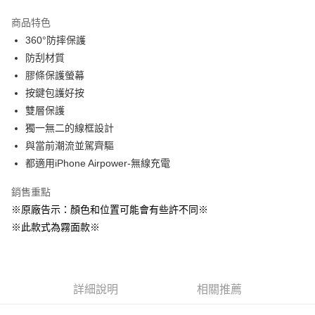
LINE Pay
商品特色
Apple Pay
360°防摔保護
防刮材質
街口支付
膠條保護螢幕
悠遊付
按鍵包護好按
雙層保護
AFTEE先享後付
獨一無二的線框設計
相關說明
與當前潮流並駕齊驅
【關於「AFTEE先享後付」】
ATM付款
AFTEE先享後付是「在收到商品之後才付款」的支付方式。 讓您購物簡單
都適用iPhone Airpower-無線充電
便利好安心！
１．簡單：不需註冊會員、不需綁卡、不需儲值。
銷售重點
運送方式
２．便利：只要手機號碼，簡訊認證，即可結帳。
※原廠告示：顏色和位置可能會有些許不同※
３．安心：先確認商品／服務後，再付款。
全家取貨付款
※此款式為霧面款※
每筆NT$60，滿NT$499(含以上)免運費
【「AFTEE先享後付」結帳流程】
１．於結帳方式選擇「AFTEE先享後付」後，將跳轉至「AFTEE先享後付」
付款後全家取貨
結帳頁面，進行簡訊認證並確認金額後，即可完成結帳。
２．訂單成立數日內，您將收到繳費通知簡訊。
每筆NT$60，滿NT$499(含以上)免運費
３．收到繳費通知簡訊後14天內，點擊此簡訊中的連結，可透過四大超商／
詳細說明
相關推薦
ATM／網路銀行／等多元方式進行付款，方視為交易完成。
7-11取貨付款
※ 請注意：結帳手續完成當下不需立刻繳費，但若您需要取消訂單，請聯絡