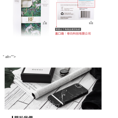
" alt="">