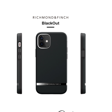
每筆NT$60，滿NT$499(含以上)免運費
購買商品的店家。未經商家同意取消之訂單仍視為有效，需透過AFTEE先享
後付繳納相關費用。
付款後7-11取貨
※ 交易是否成功請以「AFTEE先享後付 」之結帳頁面顯示為準，若有關於
是否繳費成功／繳費後需取消欲退款等相關疑問，請聯繫「AFTEE先享後付
每筆NT$60，滿NT$499(含以上)免運費
客戶支援中心」
https://netprotections.freshdesk.com/support/home
宅配
【注意事項】
１．透過由恩沛科技股份有限公司提供之「AFTEE先享後付」服務完成之交
每筆NT$63，滿NT$499(含以上)免運費
易，需依本服務之必要範圍內提供個人資料，並將交易相關給付款項請求債
權轉讓予恩沛科技股份有限公司。
離島配送
２．關於個人資料處理事宜，請瀏覽以下網址：
每筆NT$100
https://aftee.tw/terms/#terms3
３．未成年的使用者請事先徵得法定代理人或監護人之同意方可使用
「AFTEE先享後付」，若未經同意申辦者引起之損失，本公司不負相關責
任。
４．使用「AFTEE先享後付」時，將依據個別帳號之用戶狀況，依本公司即
時審查核予不同之上限額度；若仍有額度不足之情形，本公司將視審查結果
請求用戶進行身份認證。
５．嚴禁一人註冊多個帳號或使用他人資訊註冊。若發現惡意使用之情形，
恩沛科技股份有限公司將有權停止該用戶之使用額度並採取法律行動。