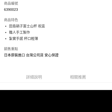
商品編號
超商取貨付款
6390023
LINE Pay
商品特色
Apple Pay
田島硝子富士山杯 祝盃
職人手工製作
街口支付
紮實手感 杯口輕薄
悠遊付
銷售重點
AFTEE先享後付
日本原裝進口 台灣公司貨 安心保證
相關說明
【關於「AFTEE先享後付」】
ATM付款
AFTEE先享後付是「在收到商品之後才付款」的支付方式。 讓您購物簡單
便利好安心！
詳細說明
相關推薦
１．簡單：不需註冊會員、不需綁卡、不需儲值。
運送方式
２．便利：只要手機號碼，簡訊認證，即可結帳。
３．安心：先確認商品／服務後，再付款。
全家取貨付款
每筆NT$60，滿NT$499(含以上)免運費
【「AFTEE先享後付」結帳流程】
１．於結帳方式選擇「AFTEE先享後付」後，將跳轉至「AFTEE先享後付」
付款後全家取貨
結帳頁面，進行簡訊認證並確認金額後，即可完成結帳。
２．訂單成立數日內，您將收到繳費通知簡訊。
每筆NT$60，滿NT$499(含以上)免運費