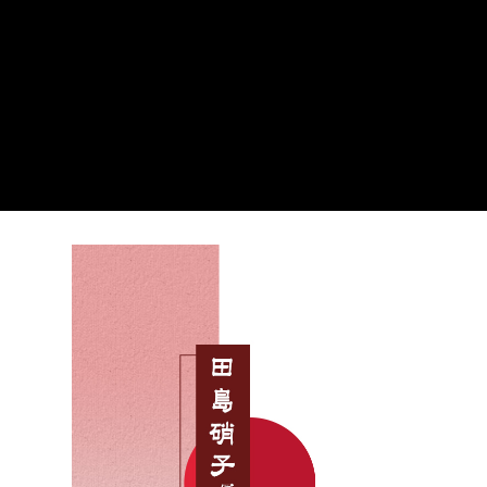
３．收到繳費通知簡訊後14天內，點擊此簡訊中的連結，可透過四大超商／
ATM／網路銀行／等多元方式進行付款，方視為交易完成。
7-11取貨付款
※ 請注意：結帳手續完成當下不需立刻繳費，但若您需要取消訂單，請聯絡
每筆NT$60，滿NT$499(含以上)免運費
購買商品的店家。未經商家同意取消之訂單仍視為有效，需透過AFTEE先享
後付繳納相關費用。
付款後7-11取貨
※ 交易是否成功請以「AFTEE先享後付 」之結帳頁面顯示為準，若有關於
是否繳費成功／繳費後需取消欲退款等相關疑問，請聯繫「AFTEE先享後付
每筆NT$60，滿NT$499(含以上)免運費
客戶支援中心」
https://netprotections.freshdesk.com/support/home
宅配
【注意事項】
１．透過由恩沛科技股份有限公司提供之「AFTEE先享後付」服務完成之交
每筆NT$63，滿NT$499(含以上)免運費
易，需依本服務之必要範圍內提供個人資料，並將交易相關給付款項請求債
權轉讓予恩沛科技股份有限公司。
離島配送
２．關於個人資料處理事宜，請瀏覽以下網址：
每筆NT$100
https://aftee.tw/terms/#terms3
３．未成年的使用者請事先徵得法定代理人或監護人之同意方可使用
「AFTEE先享後付」，若未經同意申辦者引起之損失，本公司不負相關責
任。
４．使用「AFTEE先享後付」時，將依據個別帳號之用戶狀況，依本公司即
時審查核予不同之上限額度；若仍有額度不足之情形，本公司將視審查結果
請求用戶進行身份認證。
５．嚴禁一人註冊多個帳號或使用他人資訊註冊。若發現惡意使用之情形，
恩沛科技股份有限公司將有權停止該用戶之使用額度並採取法律行動。