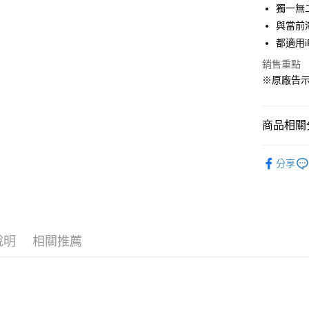
獨一無
AFTEE先
與當前
相關說明
都適用iP
【關於「A
ATM付款
AFTEE
銷售重點
便利好安
※原廠告
１．簡單
２．便利
運送方式
３．安心
商品相關分
全家取貨
【「AFT
每筆NT$6
１．於結帳
Richmon
付」結帳
分享
付款後全
２．訂單
３．收到繳
每筆NT$6
／ATM／
※ 請注意
7-11取貨
絡購買商品
先享後付
每筆NT$6
說明
相關推薦
※ 交易是
是否繳費成
付款後7-1
付客戶支
每筆NT$6
【注意事
宅配