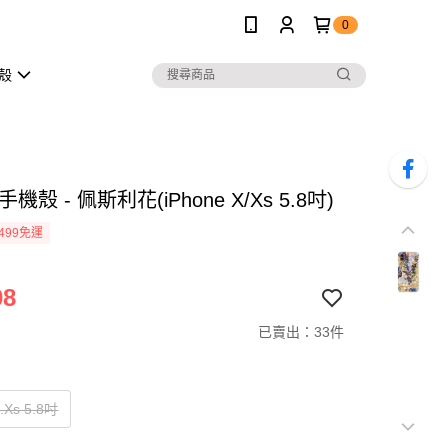
0
護殼
機殼 - 佩斯利花(iPhone X/Xs 5.8吋)
499免運
08
已賣出：33件
.Xs 5.8吋