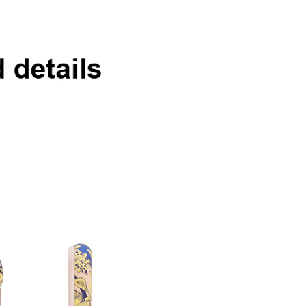
恩沛科技股份有限公司提供之「AFTEE先享後付」服務完成之
依本服務之必要範圍內提供個人資料，並將交易相關給付款項請
3，滿NT$499(含以上)免運費
讓予恩沛科技股份有限公司。
個人資料處理事宜，請瀏覽以下網址：
ee.tw/terms/#terms3
00
年的使用者請事先徵得法定代理人或監護人之同意方可使用
E先享後付」，若未經同意申辦者引起之損失，本公司不負相關責
AFTEE先享後付」時，將依據個別帳號之用戶狀況，依本公司
核予不同之上限額度；若仍有額度不足之情形，本公司將視審查
用戶進行身份認證。
一人註冊多個帳號或使用他人資訊註冊。若發現惡意使用之情
科技股份有限公司將有權停止該用戶之使用額度並採取法律行