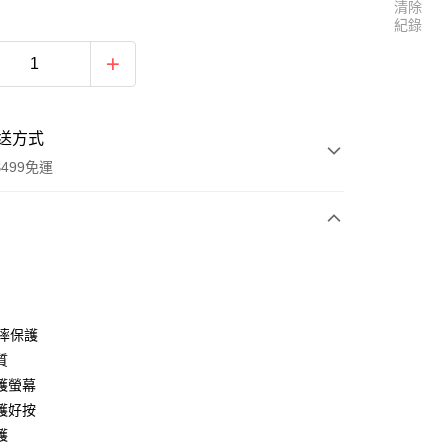
清除
紀錄
送方式
499免運
次付款
付款
防摔保護
質
護螢幕
護好按
護