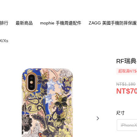
排行
最新商品
mophie 手機周邊配件
ZAGG 美國手機防摔保
X/Xs
RF瑞典手
超取滿NT$
NT$1,180
NT$7
尺寸
iPhoneX