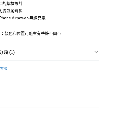
二的線框設計
享後付
潮流並駕齊驅
hone Airpower-無線充電
FTEE先享後付」】
先享後付是「在收到商品之後才付款」的支付方式。 讓您購物簡單
心！
示：顏色和位置可能會有些許不同※
：不需註冊會員、不需綁卡、不需儲值。
：只要手機號碼，簡訊認證，即可結帳。
：先確認商品／服務後，再付款。
類 (1)
付款
EE先享後付」結帳流程】
0，滿NT$499(含以上)免運費
方式選擇「AFTEE先享後付」後，將跳轉至「AFTEE先享後
d&Finch 瑞典時尚手機殼
Apple iPhone X/Xs
頁面，進行簡訊認證並確認金額後，即可完成結帳。
客服
家取貨
成立數日內，您將收到繳費通知簡訊。
費通知簡訊後14天內，點擊此簡訊中的連結，可透過四大超商
0，滿NT$499(含以上)免運費
網路銀行／等多元方式進行付款，方視為交易完成。
：結帳手續完成當下不需立刻繳費，但若您需要取消訂單，請聯
付款
的店家。未經商家同意取消之訂單仍視為有效，需透過AFTEE
繳納相關費用。
0，滿NT$499(含以上)免運費
否成功請以「AFTEE先享後付 」之結帳頁面顯示為準，若有關於
功／繳費後需取消欲退款等相關疑問，請聯繫「AFTEE先享後
1取貨
援中心」
https://netprotections.freshdesk.com/support/home
0，滿NT$499(含以上)免運費
項】