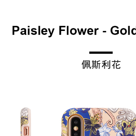
１．透過由
交易，需
每筆NT$6
求債權轉
２．關於
離島配送
https://aft
每筆NT$1
３．未成
「AFTE
任。
４．使用「
即時審查
結果請求
５．嚴禁
形，恩沛
動。