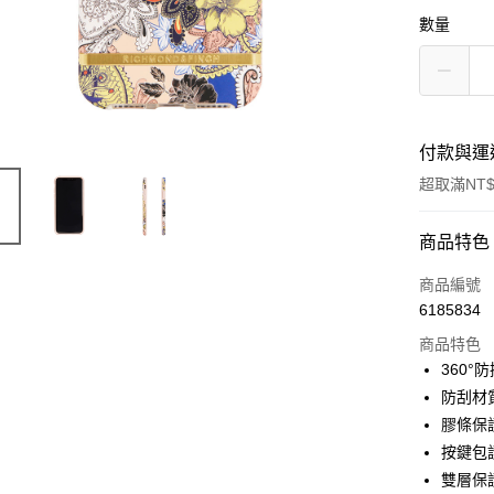
數量
付款與運
超取滿NT$
付款方式
商品特色
信用卡一
商品編號
6185834
超商取貨
商品特色
LINE Pay
360°
防刮材
Apple Pay
膠條保
街口支付
按鍵包
雙層保
悠遊付