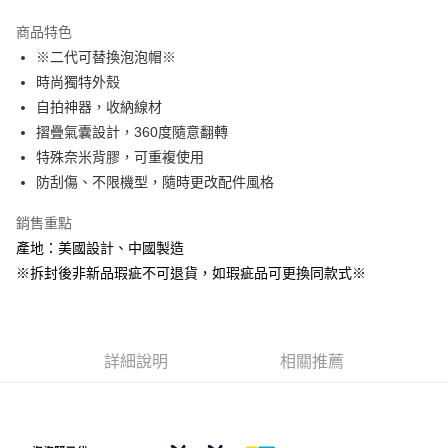
LINE Pay
商品特色
Apple Pay
※二代可替換泡泡帽※
時尚獨特外殼
街口支付
自拍神器，收納線材
悠遊付
摺疊氣囊設計，360度隨意翻轉
特殊奈米背膠，可重複使用
AFTEE先享後付
防刮傷、不限機型，隨時更改配件風格
相關說明
【關於「AFTEE先享後付」】
銷售重點
ATM付款
AFTEE先享後付是「在收到商品之後才付款」的支付方式。 讓您購物簡單
便利好安心！
產地：美國設計、中國製造
１．簡單：不需註冊會員、不需綁卡、不需儲值。
※拆封後非新品瑕疵不可退貨，如瑕疵品可更換同款式※
運送方式
２．便利：只要手機號碼，簡訊認證，即可結帳。
３．安心：先確認商品／服務後，再付款。
全家取貨付款
每筆NT$60，滿NT$499(含以上)免運費
【「AFTEE先享後付」結帳流程】
１．於結帳方式選擇「AFTEE先享後付」後，將跳轉至「AFTEE先享後付」
詳細說明
相關推薦
付款後全家取貨
結帳頁面，進行簡訊認證並確認金額後，即可完成結帳。
２．訂單成立數日內，您將收到繳費通知簡訊。
每筆NT$60，滿NT$499(含以上)免運費
３．收到繳費通知簡訊後14天內，點擊此簡訊中的連結，可透過四大超商／
ATM／網路銀行／等多元方式進行付款，方視為交易完成。
7-11取貨付款
※ 請注意：結帳手續完成當下不需立刻繳費，但若您需要取消訂單，請聯絡