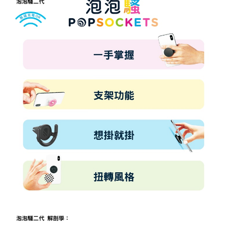
每筆NT$60，滿NT$499(含以上)免運費
購買商品的店家。未經商家同意取消之訂單仍視為有效，需透過AFTEE先享
後付繳納相關費用。
付款後7-11取貨
※ 交易是否成功請以「AFTEE先享後付 」之結帳頁面顯示為準，若有關於
是否繳費成功／繳費後需取消欲退款等相關疑問，請聯繫「AFTEE先享後付
每筆NT$60，滿NT$499(含以上)免運費
客戶支援中心」
https://netprotections.freshdesk.com/support/home
宅配
【注意事項】
１．透過由恩沛科技股份有限公司提供之「AFTEE先享後付」服務完成之交
每筆NT$63，滿NT$499(含以上)免運費
易，需依本服務之必要範圍內提供個人資料，並將交易相關給付款項請求債
權轉讓予恩沛科技股份有限公司。
離島配送
２．關於個人資料處理事宜，請瀏覽以下網址：
每筆NT$100
https://aftee.tw/terms/#terms3
３．未成年的使用者請事先徵得法定代理人或監護人之同意方可使用
「AFTEE先享後付」，若未經同意申辦者引起之損失，本公司不負相關責
任。
４．使用「AFTEE先享後付」時，將依據個別帳號之用戶狀況，依本公司即
時審查核予不同之上限額度；若仍有額度不足之情形，本公司將視審查結果
請求用戶進行身份認證。
５．嚴禁一人註冊多個帳號或使用他人資訊註冊。若發現惡意使用之情形，
恩沛科技股份有限公司將有權停止該用戶之使用額度並採取法律行動。