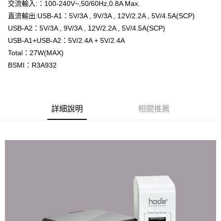
每筆NT$60，滿NT$499(含以上)免運費
交流輸入:：100-240V~,50/60Hz,0.8A Max.
３．收到繳費通知簡訊後14天內，點擊此簡訊中的連結，可透過四大超商／
直流輸出:USB-A1：5V/3A , 9V/3A , 12V/2.2A , 5V/4.5A(SCP)
ATM／網路銀行／等多元方式進行付款，方視為交易完成。
7-11取貨付款
※ 請注意：結帳手續完成當下不需立刻繳費，但若您需要取消訂單，請聯絡
USB-A2：5V/3A , 9V/3A , 12V/2.2A , 5V/4.5A(SCP)
每筆NT$60，滿NT$499(含以上)免運費
購買商品的店家。未經商家同意取消之訂單仍視為有效，需透過AFTEE先享
USB-A1+USB-A2：5V/2.4A + 5V/2.4A
後付繳納相關費用。
Total：27W(MAX)
付款後7-11取貨
※ 交易是否成功請以「AFTEE先享後付 」之結帳頁面顯示為準，若有關於
是否繳費成功／繳費後需取消欲退款等相關疑問，請聯繫「AFTEE先享後付
BSMI：R3A932
每筆NT$60，滿NT$499(含以上)免運費
客戶支援中心」
https://netprotections.freshdesk.com/support/home
宅配
【注意事項】
１．透過由恩沛科技股份有限公司提供之「AFTEE先享後付」服務完成之交
每筆NT$63，滿NT$499(含以上)免運費
易，需依本服務之必要範圍內提供個人資料，並將交易相關給付款項請求債
詳細說明
相關推薦
權轉讓予恩沛科技股份有限公司。
離島配送
２．關於個人資料處理事宜，請瀏覽以下網址：
每筆NT$100
https://aftee.tw/terms/#terms3
３．未成年的使用者請事先徵得法定代理人或監護人之同意方可使用
「AFTEE先享後付」，若未經同意申辦者引起之損失，本公司不負相關責
任。
４．使用「AFTEE先享後付」時，將依據個別帳號之用戶狀況，依本公司即
時審查核予不同之上限額度；若仍有額度不足之情形，本公司將視審查結果
請求用戶進行身份認證。
５．嚴禁一人註冊多個帳號或使用他人資訊註冊。若發現惡意使用之情形，
恩沛科技股份有限公司將有權停止該用戶之使用額度並採取法律行動。