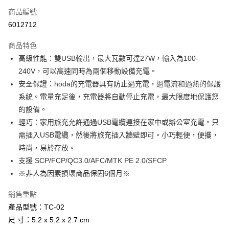
商品編號
超商取貨付款
6012712
LINE Pay
商品特色
Apple Pay
高級性能：雙USB輸出，最大瓦數可達27W，輸入為100-
240V，可以高速同時為兩個移動設備充電。
街口支付
安全保證：hoda的充電器具有防止過充電，過電流和過熱的保護
悠遊付
系統。電量充足後，充電器將自動停止充電，最大限度地保護您
的設備。
AFTEE先享後付
輕巧：家用旅充允許通過USB電纜連接在家中或辦公室充電。只
相關說明
需插入USB電纜，然後將旅充插入牆壁即可。小巧輕便，便攜，
【關於「AFTEE先享後付」】
ATM付款
AFTEE先享後付是「在收到商品之後才付款」的支付方式。 讓您購物簡單
時尚，易於存放。
便利好安心！
支援 SCP/FCP/QC3.0/AFC/MTK PE 2.0/SFCP
１．簡單：不需註冊會員、不需綁卡、不需儲值。
運送方式
※非人為因素損壞商品保固6個月※
２．便利：只要手機號碼，簡訊認證，即可結帳。
３．安心：先確認商品／服務後，再付款。
全家取貨付款
銷售重點
每筆NT$60，滿NT$499(含以上)免運費
【「AFTEE先享後付」結帳流程】
產品型號：TC-02
１．於結帳方式選擇「AFTEE先享後付」後，將跳轉至「AFTEE先享後付」
付款後全家取貨
尺 寸：5.2 x 5.2 x 2.7 cm
結帳頁面，進行簡訊認證並確認金額後，即可完成結帳。
２．訂單成立數日內，您將收到繳費通知簡訊。