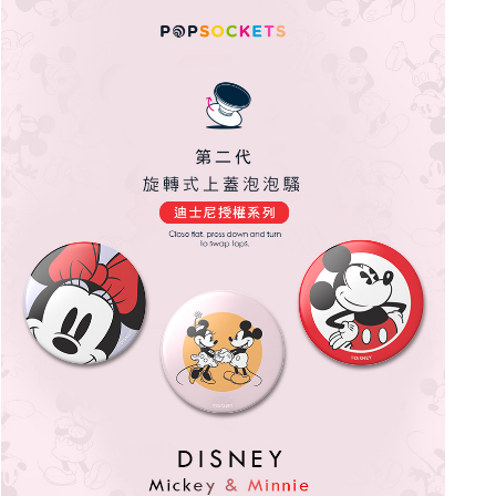
每筆NT$60，滿NT$499(含以上)免運費
購買商品的店家。未經商家同意取消之訂單仍視為有效，需透過AFTEE先享
後付繳納相關費用。
付款後7-11取貨
※ 交易是否成功請以「AFTEE先享後付 」之結帳頁面顯示為準，若有關於
是否繳費成功／繳費後需取消欲退款等相關疑問，請聯繫「AFTEE先享後付
每筆NT$60，滿NT$499(含以上)免運費
客戶支援中心」
https://netprotections.freshdesk.com/support/home
宅配
【注意事項】
１．透過由恩沛科技股份有限公司提供之「AFTEE先享後付」服務完成之交
每筆NT$63，滿NT$499(含以上)免運費
易，需依本服務之必要範圍內提供個人資料，並將交易相關給付款項請求債
權轉讓予恩沛科技股份有限公司。
離島配送
２．關於個人資料處理事宜，請瀏覽以下網址：
每筆NT$100
https://aftee.tw/terms/#terms3
３．未成年的使用者請事先徵得法定代理人或監護人之同意方可使用
「AFTEE先享後付」，若未經同意申辦者引起之損失，本公司不負相關責
任。
４．使用「AFTEE先享後付」時，將依據個別帳號之用戶狀況，依本公司即
時審查核予不同之上限額度；若仍有額度不足之情形，本公司將視審查結果
請求用戶進行身份認證。
５．嚴禁一人註冊多個帳號或使用他人資訊註冊。若發現惡意使用之情形，
恩沛科技股份有限公司將有權停止該用戶之使用額度並採取法律行動。