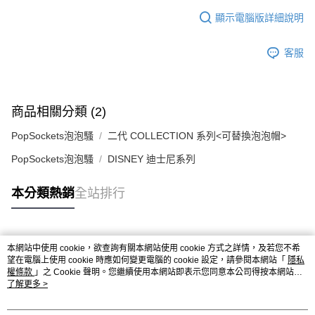
顯示電腦版詳細說明
客服
商品相關分類 (2)
PopSockets泡泡騷
二代 COLLECTION 系列<可替換泡泡帽>
PopSockets泡泡騷
DISNEY 迪士尼系列
本分類熱銷
全站排行
熱門標籤
本網站中使用 cookie，欲查詢有關本網站使用 cookie 方式之詳情，及若您不希
望在電腦上使用 cookie 時應如何變更電腦的 cookie 設定，請參閱本網站「
隱私
權條款
」之 Cookie 聲明。您繼續使用本網站即表示您同意本公司得按本網站使
用條款之 Cookie 聲明使用 cookie。
了解更多 >