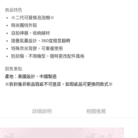
LINE Pay
商品特色
Apple Pay
※二代可替換泡泡帽※
時尚獨特外殼
街口支付
自拍神器，收納線材
悠遊付
摺疊氣囊設計，360度隨意翻轉
特殊奈米背膠，可重複使用
AFTEE先享後付
防刮傷、不限機型，隨時更改配件風格
相關說明
【關於「AFTEE先享後付」】
銷售重點
ATM付款
AFTEE先享後付是「在收到商品之後才付款」的支付方式。 讓您購物簡單
便利好安心！
產地：美國設計、中國製造
１．簡單：不需註冊會員、不需綁卡、不需儲值。
※拆封後非新品瑕疵不可退貨，如瑕疵品可更換同款式※
運送方式
２．便利：只要手機號碼，簡訊認證，即可結帳。
３．安心：先確認商品／服務後，再付款。
全家取貨付款
每筆NT$60，滿NT$499(含以上)免運費
【「AFTEE先享後付」結帳流程】
１．於結帳方式選擇「AFTEE先享後付」後，將跳轉至「AFTEE先享後付」
詳細說明
相關推薦
付款後全家取貨
結帳頁面，進行簡訊認證並確認金額後，即可完成結帳。
２．訂單成立數日內，您將收到繳費通知簡訊。
每筆NT$60，滿NT$499(含以上)免運費
３．收到繳費通知簡訊後14天內，點擊此簡訊中的連結，可透過四大超商／
ATM／網路銀行／等多元方式進行付款，方視為交易完成。
7-11取貨付款
※ 請注意：結帳手續完成當下不需立刻繳費，但若您需要取消訂單，請聯絡