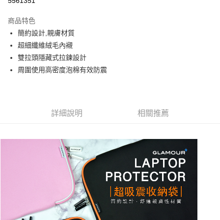
5561351
LINE Pay
商品特色
Apple Pay
簡約設計,親膚材質
超細纖維絨毛內襯
街口支付
雙拉頭隱藏式拉鍊設計
悠遊付
周圍使用高密度泡棉有效防震
AFTEE先享後付
相關說明
【關於「AFTEE先享後付」】
詳細說明
相關推薦
ATM付款
AFTEE先享後付是「在收到商品之後才付款」的支付方式。 讓您購物簡單
便利好安心！
１．簡單：不需註冊會員、不需綁卡、不需儲值。
運送方式
２．便利：只要手機號碼，簡訊認證，即可結帳。
３．安心：先確認商品／服務後，再付款。
全家取貨付款
每筆NT$60，滿NT$499(含以上)免運費
【「AFTEE先享後付」結帳流程】
１．於結帳方式選擇「AFTEE先享後付」後，將跳轉至「AFTEE先享後付」
付款後全家取貨
結帳頁面，進行簡訊認證並確認金額後，即可完成結帳。
２．訂單成立數日內，您將收到繳費通知簡訊。
每筆NT$60，滿NT$499(含以上)免運費
３．收到繳費通知簡訊後14天內，點擊此簡訊中的連結，可透過四大超商／
ATM／網路銀行／等多元方式進行付款，方視為交易完成。
7-11取貨付款