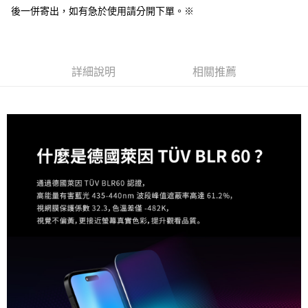
每筆NT$60，滿NT$499(含以上)免運費
購買商品的店家。未經商家同意取消之訂單仍視為有效，需透過AFTEE先享
後一併寄出，如有急於使用請分開下單。※
後付繳納相關費用。
付款後7-11取貨
※ 交易是否成功請以「AFTEE先享後付 」之結帳頁面顯示為準，若有關於
是否繳費成功／繳費後需取消欲退款等相關疑問，請聯繫「AFTEE先享後付
每筆NT$60，滿NT$499(含以上)免運費
客戶支援中心」
https://netprotections.freshdesk.com/support/home
詳細說明
相關推薦
宅配
【注意事項】
１．透過由恩沛科技股份有限公司提供之「AFTEE先享後付」服務完成之交
每筆NT$63，滿NT$499(含以上)免運費
易，需依本服務之必要範圍內提供個人資料，並將交易相關給付款項請求債
權轉讓予恩沛科技股份有限公司。
離島配送
２．關於個人資料處理事宜，請瀏覽以下網址：
每筆NT$100
https://aftee.tw/terms/#terms3
３．未成年的使用者請事先徵得法定代理人或監護人之同意方可使用
「AFTEE先享後付」，若未經同意申辦者引起之損失，本公司不負相關責
任。
４．使用「AFTEE先享後付」時，將依據個別帳號之用戶狀況，依本公司即
時審查核予不同之上限額度；若仍有額度不足之情形，本公司將視審查結果
請求用戶進行身份認證。
５．嚴禁一人註冊多個帳號或使用他人資訊註冊。若發現惡意使用之情形，
恩沛科技股份有限公司將有權停止該用戶之使用額度並採取法律行動。