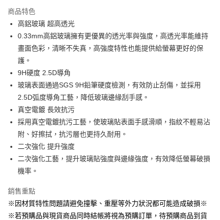
LINE Pay
商品特色
Apple Pay
高鋁玻璃 超高透光
0.33mm高鋁玻璃擁有更優異的透光率與強度，高透光率能維持
街口支付
畫面色彩，清晰不失真，高強度特性也能提供給螢幕更好的保
悠遊付
護。
9H硬度 2.5D導角
AFTEE先享後付
玻璃表面通過SGS 9H鉛筆硬度檢測，有效防止刮傷，並採用
相關說明
2.5D弧度導角工藝，降低玻璃邊緣刮手感。
【關於「AFTEE先享後付」】
ATM付款
AFTEE先享後付是「在收到商品之後才付款」的支付方式。 讓您購物簡單
真空電鍍 長效抗污
便利好安心！
採用真空電鍍抗污工藝，使玻璃貼表面手感滑順，指紋不輕易沾
１．簡單：不需註冊會員、不需綁卡、不需儲值。
運送方式
附、好擦拭，抗污層也更持久耐用。
２．便利：只要手機號碼，簡訊認證，即可結帳。
３．安心：先確認商品／服務後，再付款。
全家取貨付款
二次強化 提升強度
二次強化工藝，提升玻璃貼強度與邊緣強度，有效降低螢幕破損
每筆NT$60，滿NT$499(含以上)免運費
【「AFTEE先享後付」結帳流程】
１．於結帳方式選擇「AFTEE先享後付」後，將跳轉至「AFTEE先享後付」
機率。
付款後全家取貨
結帳頁面，進行簡訊認證並確認金額後，即可完成結帳。
２．訂單成立數日內，您將收到繳費通知簡訊。
每筆NT$60，滿NT$499(含以上)免運費
銷售重點
３．收到繳費通知簡訊後14天內，點擊此簡訊中的連結，可透過四大超商／
※因材質特性問題請避免撞擊、重壓等外力狀況都可能造成破損※
ATM／網路銀行／等多元方式進行付款，方視為交易完成。
7-11取貨付款
※ 請注意：結帳手續完成當下不需立刻繳費，但若您需要取消訂單，請聯絡
※若預購品與現貨商品同時結帳將視為預購訂單，待預購商品到貨