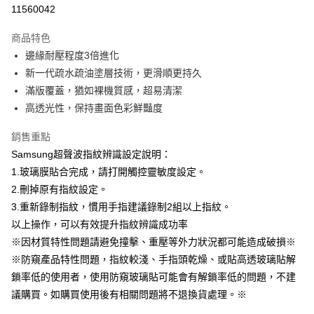
超商取貨付款
11560042
LINE Pay
商品特色
Apple Pay
邊緣耐壓程度3倍進化
新一代疏水疏油塗層技術，更滑順更持久
街口支付
滿版覆蓋，猶如裸機質感，超易清潔
悠遊付
高透光性，保持畫面色彩鮮豔度
AFTEE先享後付
銷售重點
相關說明
Samsung超聲波指紋辨識設定說明：
【關於「AFTEE先享後付」】
1.玻璃膜貼合完成，請打開觸控靈敏度設定。
ATM付款
AFTEE先享後付是「在收到商品之後才付款」的支付方式。 讓您購物簡單
便利好安心！
2.刪掉原有指紋設定。
１．簡單：不需註冊會員、不需綁卡、不需儲值。
3.重新錄制指紋，慣用手指建議錄制2組以上指紋。
運送方式
２．便利：只要手機號碼，簡訊認證，即可結帳。
以上操作，可以有效提升指紋辨識成功率
３．安心：先確認商品／服務後，再付款。
全家取貨付款
※因材質特性問題請避免撞擊、重壓等外力狀況都可能造成破損※
每筆NT$60，滿NT$499(含以上)免運費
【「AFTEE先享後付」結帳流程】
※防窺產品特性問題，指紋較淺、手指頭乾燥、或貼高透玻璃貼解
１．於結帳方式選擇「AFTEE先享後付」後，將跳轉至「AFTEE先享後付」
付款後全家取貨
鎖率低的使用者，使用防窺玻璃貼可能會有解鎖率低的問題，不建
結帳頁面，進行簡訊認證並確認金額後，即可完成結帳。
２．訂單成立數日內，您將收到繳費通知簡訊。
每筆NT$60，滿NT$499(含以上)免運費
議購買。如購買使用後有相關問題將不退換貨處理。※
３．收到繳費通知簡訊後14天內，點擊此簡訊中的連結，可透過四大超商／