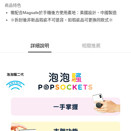
LINE Pay
商品特色
Apple Pay
需配合Magsafe於手機後方使用產地：美國設計、中國製造
※拆封後非新品瑕疵不可退貨，如瑕疵品可更換同款式※
街口支付
悠遊付
AFTEE先享後付
詳細說明
相關推薦
相關說明
【關於「AFTEE先享後付」】
ATM付款
AFTEE先享後付是「在收到商品之後才付款」的支付方式。 讓您購物簡單
便利好安心！
１．簡單：不需註冊會員、不需綁卡、不需儲值。
運送方式
２．便利：只要手機號碼，簡訊認證，即可結帳。
３．安心：先確認商品／服務後，再付款。
全家取貨付款
每筆NT$60，滿NT$499(含以上)免運費
【「AFTEE先享後付」結帳流程】
１．於結帳方式選擇「AFTEE先享後付」後，將跳轉至「AFTEE先享後付」
付款後全家取貨
結帳頁面，進行簡訊認證並確認金額後，即可完成結帳。
２．訂單成立數日內，您將收到繳費通知簡訊。
每筆NT$60，滿NT$499(含以上)免運費
３．收到繳費通知簡訊後14天內，點擊此簡訊中的連結，可透過四大超商／
ATM／網路銀行／等多元方式進行付款，方視為交易完成。
7-11取貨付款
※ 請注意：結帳手續完成當下不需立刻繳費，但若您需要取消訂單，請聯絡