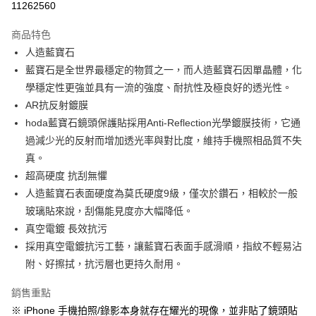
11262560
LINE Pay
商品特色
Apple Pay
人造藍寶石
藍寶石是全世界最穩定的物質之一，而人造藍寶石因單晶體，化
街口支付
學穩定性更強並具有一流的強度、耐抗性及極良好的透光性。
悠遊付
AR抗反射鍍膜
hoda藍寶石鏡頭保護貼採用Anti-Reflection光學鍍膜技術，它通
AFTEE先享後付
過減少光的反射而增加透光率與對比度，維持手機照相品質不失
相關說明
真。
【關於「AFTEE先享後付」】
ATM付款
AFTEE先享後付是「在收到商品之後才付款」的支付方式。 讓您購物簡單
超高硬度 抗刮無懼
便利好安心！
人造藍寶石表面硬度為莫氏硬度9級，僅次於鑽石，相較於一般
１．簡單：不需註冊會員、不需綁卡、不需儲值。
運送方式
玻璃貼來說，刮傷能見度亦大幅降低。
２．便利：只要手機號碼，簡訊認證，即可結帳。
３．安心：先確認商品／服務後，再付款。
全家取貨付款
真空電鍍 長效抗污
採用真空電鍍抗污工藝，讓藍寶石表面手感滑順，指紋不輕易沾
每筆NT$60，滿NT$499(含以上)免運費
【「AFTEE先享後付」結帳流程】
１．於結帳方式選擇「AFTEE先享後付」後，將跳轉至「AFTEE先享後付」
附、好擦拭，抗污層也更持久耐用。
付款後全家取貨
結帳頁面，進行簡訊認證並確認金額後，即可完成結帳。
２．訂單成立數日內，您將收到繳費通知簡訊。
每筆NT$60，滿NT$499(含以上)免運費
銷售重點
３．收到繳費通知簡訊後14天內，點擊此簡訊中的連結，可透過四大超商／
※ iPhone 手機拍照/錄影本身就存在耀光的現像，並非貼了鏡頭貼
ATM／網路銀行／等多元方式進行付款，方視為交易完成。