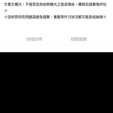
7-11取貨付款
※ 請注意：結帳手續完成當下不需立刻繳費，但若您需要取消訂單，請聯絡
才產生耀光，不接受因為拍照耀光之退貨理由，購買前請審慎評估
每筆NT$60，滿NT$499(含以上)免運費
購買商品的店家。未經商家同意取消之訂單仍視為有效，需透過AFTEE先享
※
後付繳納相關費用。
※因材質特性問題請避免撞擊、重壓等外力狀況都可能造成破損※
付款後7-11取貨
※ 交易是否成功請以「AFTEE先享後付 」之結帳頁面顯示為準，若有關於
是否繳費成功／繳費後需取消欲退款等相關疑問，請聯繫「AFTEE先享後付
每筆NT$60，滿NT$499(含以上)免運費
客戶支援中心」
https://netprotections.freshdesk.com/support/home
宅配
【注意事項】
詳細說明
相關推薦
１．透過由恩沛科技股份有限公司提供之「AFTEE先享後付」服務完成之交
每筆NT$63，滿NT$499(含以上)免運費
易，需依本服務之必要範圍內提供個人資料，並將交易相關給付款項請求債
權轉讓予恩沛科技股份有限公司。
離島配送
２．關於個人資料處理事宜，請瀏覽以下網址：
每筆NT$100
https://aftee.tw/terms/#terms3
３．未成年的使用者請事先徵得法定代理人或監護人之同意方可使用
「AFTEE先享後付」，若未經同意申辦者引起之損失，本公司不負相關責
任。
４．使用「AFTEE先享後付」時，將依據個別帳號之用戶狀況，依本公司即
時審查核予不同之上限額度；若仍有額度不足之情形，本公司將視審查結果
請求用戶進行身份認證。
５．嚴禁一人註冊多個帳號或使用他人資訊註冊。若發現惡意使用之情形，
恩沛科技股份有限公司將有權停止該用戶之使用額度並採取法律行動。