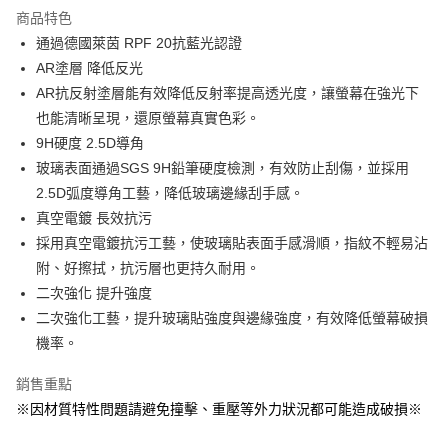
LINE Pay
商品特色
Apple Pay
通過德國萊茵 RPF 20抗藍光認證
AR塗層 降低反光
街口支付
AR抗反射塗層能有效降低反射率提高透光度，讓螢幕在強光下
悠遊付
也能清晰呈現，還原螢幕真實色彩。
9H硬度 2.5D導角
AFTEE先享後付
玻璃表面通過SGS 9H鉛筆硬度檢測，有效防止刮傷，並採用
相關說明
2.5D弧度導角工藝，降低玻璃邊緣刮手感。
【關於「AFTEE先享後付」】
ATM付款
AFTEE先享後付是「在收到商品之後才付款」的支付方式。 讓您購物簡單
真空電鍍 長效抗污
便利好安心！
採用真空電鍍抗污工藝，使玻璃貼表面手感滑順，指紋不輕易沾
１．簡單：不需註冊會員、不需綁卡、不需儲值。
運送方式
附、好擦拭，抗污層也更持久耐用。
２．便利：只要手機號碼，簡訊認證，即可結帳。
３．安心：先確認商品／服務後，再付款。
全家取貨付款
二次強化 提升強度
二次強化工藝，提升玻璃貼強度與邊緣強度，有效降低螢幕破損
每筆NT$60，滿NT$499(含以上)免運費
【「AFTEE先享後付」結帳流程】
１．於結帳方式選擇「AFTEE先享後付」後，將跳轉至「AFTEE先享後付」
機率。
付款後全家取貨
結帳頁面，進行簡訊認證並確認金額後，即可完成結帳。
２．訂單成立數日內，您將收到繳費通知簡訊。
每筆NT$60，滿NT$499(含以上)免運費
銷售重點
３．收到繳費通知簡訊後14天內，點擊此簡訊中的連結，可透過四大超商／
※因材質特性問題請避免撞擊、重壓等外力狀況都可能造成破損※
ATM／網路銀行／等多元方式進行付款，方視為交易完成。
7-11取貨付款
※ 請注意：結帳手續完成當下不需立刻繳費，但若您需要取消訂單，請聯絡