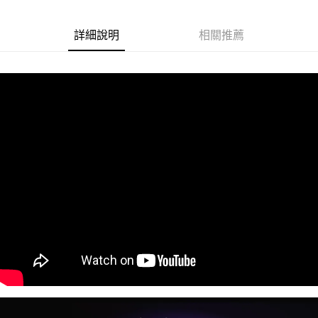
每筆NT$60，滿NT$499(含以上)免運費
購買商品的店家。未經商家同意取消之訂單仍視為有效，需透過AFTEE先享
後付繳納相關費用。
付款後7-11取貨
※ 交易是否成功請以「AFTEE先享後付 」之結帳頁面顯示為準，若有關於
詳細說明
相關推薦
是否繳費成功／繳費後需取消欲退款等相關疑問，請聯繫「AFTEE先享後付
每筆NT$60，滿NT$499(含以上)免運費
客戶支援中心」
https://netprotections.freshdesk.com/support/home
宅配
【注意事項】
１．透過由恩沛科技股份有限公司提供之「AFTEE先享後付」服務完成之交
每筆NT$63，滿NT$499(含以上)免運費
易，需依本服務之必要範圍內提供個人資料，並將交易相關給付款項請求債
權轉讓予恩沛科技股份有限公司。
離島配送
２．關於個人資料處理事宜，請瀏覽以下網址：
每筆NT$100
https://aftee.tw/terms/#terms3
３．未成年的使用者請事先徵得法定代理人或監護人之同意方可使用
「AFTEE先享後付」，若未經同意申辦者引起之損失，本公司不負相關責
任。
４．使用「AFTEE先享後付」時，將依據個別帳號之用戶狀況，依本公司即
時審查核予不同之上限額度；若仍有額度不足之情形，本公司將視審查結果
請求用戶進行身份認證。
５．嚴禁一人註冊多個帳號或使用他人資訊註冊。若發現惡意使用之情形，
恩沛科技股份有限公司將有權停止該用戶之使用額度並採取法律行動。