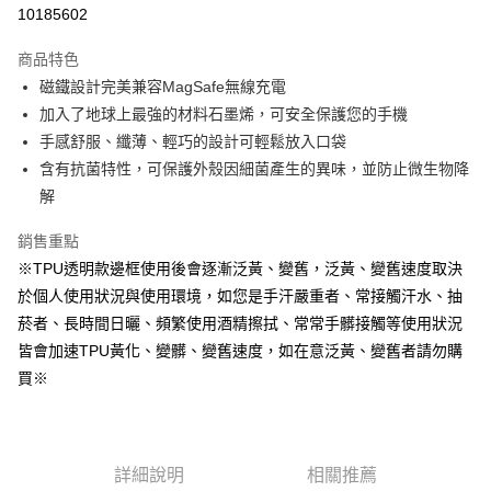
超商取貨付款
10185602
LINE Pay
商品特色
Apple Pay
磁鐵設計完美兼容MagSafe無線充電
加入了地球上最強的材料石墨烯，可安全保護您的手機
街口支付
手感舒服、纖薄、輕巧的設計可輕鬆放入口袋
悠遊付
含有抗菌特性，可保護外殼因細菌產生的異味，並防止微生物降
解
AFTEE先享後付
相關說明
銷售重點
【關於「AFTEE先享後付」】
※TPU透明款邊框使用後會逐漸泛黃、變舊，泛黃、變舊速度取決
ATM付款
AFTEE先享後付是「在收到商品之後才付款」的支付方式。 讓您購物簡單
便利好安心！
於個人使用狀況與使用環境，如您是手汗嚴重者、常接觸汗水、抽
１．簡單：不需註冊會員、不需綁卡、不需儲值。
菸者、長時間日曬、頻繁使用酒精擦拭、常常手髒接觸等使用狀況
運送方式
２．便利：只要手機號碼，簡訊認證，即可結帳。
皆會加速TPU黃化、變髒、變舊速度，如在意泛黃、變舊者請勿購
３．安心：先確認商品／服務後，再付款。
全家取貨付款
買※
每筆NT$60，滿NT$499(含以上)免運費
【「AFTEE先享後付」結帳流程】
１．於結帳方式選擇「AFTEE先享後付」後，將跳轉至「AFTEE先享後付」
付款後全家取貨
結帳頁面，進行簡訊認證並確認金額後，即可完成結帳。
２．訂單成立數日內，您將收到繳費通知簡訊。
每筆NT$60，滿NT$499(含以上)免運費
３．收到繳費通知簡訊後14天內，點擊此簡訊中的連結，可透過四大超商／
詳細說明
相關推薦