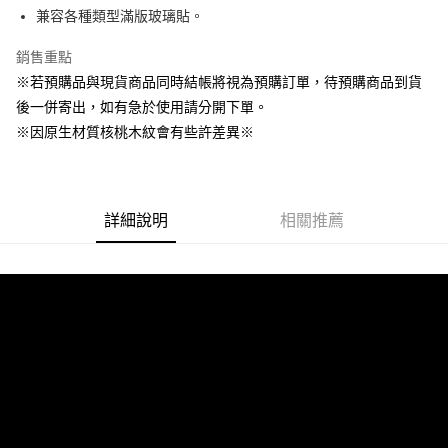
每筆NT$60，滿NT$499(含以上)免運費
兼容各種類型滿版玻璃貼。
３．收到繳費通知簡訊後14天內，點擊此簡訊中的連結，可透過四大超商／
ATM／網路銀行／等多元方式進行付款，方視為交易完成。
7-11取貨付款
※ 請注意：結帳手續完成當下不需立刻繳費，但若您需要取消訂單，請聯絡
銷售重點
每筆NT$60，滿NT$499(含以上)免運費
購買商品的店家。未經商家同意取消之訂單仍視為有效，需透過AFTEE先享
※若預購品與現貨商品同時結帳將視為預購訂單，待預購商品到貨
後付繳納相關費用。
後一併寄出，如有急於使用請分開下單。
付款後7-11取貨
※ 交易是否成功請以「AFTEE先享後付 」之結帳頁面顯示為準，若有關於
是否繳費成功／繳費後需取消欲退款等相關疑問，請聯繫「AFTEE先享後付
※因原生材質核桃木紋會有些許差異※
每筆NT$60，滿NT$499(含以上)免運費
客戶支援中心」
https://netprotections.freshdesk.com/support/home
宅配
【注意事項】
１．透過由恩沛科技股份有限公司提供之「AFTEE先享後付」服務完成之交
每筆NT$63，滿NT$499(含以上)免運費
易，需依本服務之必要範圍內提供個人資料，並將交易相關給付款項請求債
詳細說明
相關推薦
權轉讓予恩沛科技股份有限公司。
離島配送
２．關於個人資料處理事宜，請瀏覽以下網址：
每筆NT$100
https://aftee.tw/terms/#terms3
３．未成年的使用者請事先徵得法定代理人或監護人之同意方可使用
「AFTEE先享後付」，若未經同意申辦者引起之損失，本公司不負相關責
任。
４．使用「AFTEE先享後付」時，將依據個別帳號之用戶狀況，依本公司即
時審查核予不同之上限額度；若仍有額度不足之情形，本公司將視審查結果
請求用戶進行身份認證。
５．嚴禁一人註冊多個帳號或使用他人資訊註冊。若發現惡意使用之情形，
恩沛科技股份有限公司將有權停止該用戶之使用額度並採取法律行動。