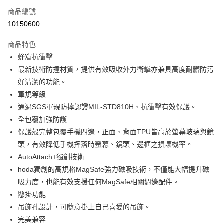
商品編號
超商取貨付款
10150600
LINE Pay
商品特色
Apple Pay
蜂窩抗衝擊
最新技術防撞材質，提供有效吸收外力衝擊亦兼具高度耐髒防污
街口支付
好清潔的功能。
悠遊付
軍規等級
通過SGS軍規防摔認證MIL-STD810H、抗衝擊有效保護。
AFTEE先享後付
全包覆加強防護
相關說明
保護殼完整包覆手機四邊，正面、背面TPU皆高於螢幕玻璃與鏡
【關於「AFTEE先享後付」】
ATM付款
AFTEE先享後付是「在收到商品之後才付款」的支付方式。 讓您購物簡單
頭，有效降低手機摔落時螢幕、鏡頭、邊框之損壞機率。
便利好安心！
AutoAttach+獨創技術
１．簡單：不需註冊會員、不需綁卡、不需儲值。
運送方式
hoda獨創的高規格MagSafe強力磁吸技術，不僅能大幅提升磁
２．便利：只要手機號碼，簡訊認證，即可結帳。
３．安心：先確認商品／服務後，再付款。
全家取貨付款
吸力度，也能有效支援任何MagSafe相關週邊配件。
懸掛功能
每筆NT$60，滿NT$499(含以上)免運費
【「AFTEE先享後付」結帳流程】
１．於結帳方式選擇「AFTEE先享後付」後，將跳轉至「AFTEE先享後付」
吊飾孔設計，可隨意掛上自己喜愛的吊飾。
付款後全家取貨
結帳頁面，進行簡訊認證並確認金額後，即可完成結帳。
完美兼容
２．訂單成立數日內，您將收到繳費通知簡訊。