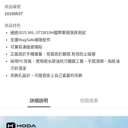
商品編號
超商取貨付款
10150537
LINE Pay
商品特色
Apple Pay
通過SGS MIL-STD810H國際軍規落摔測試
支援MagSafe磁吸配件
街口支付
可兼容滿版玻璃貼
悠遊付
正面高於手機螢幕、背面高於鏡頭,有效防止碰撞
採用PC背板，使用疏水疏油抗污鍍膜工藝，手感滑順，指紋油
AFTEE先享後付
汙好清潔
相關說明
吊飾孔設計，可隨意掛上自己喜愛的吊飾
【關於「AFTEE先享後付」】
ATM付款
AFTEE先享後付是「在收到商品之後才付款」的支付方式。 讓您購物簡單
便利好安心！
１．簡單：不需註冊會員、不需綁卡、不需儲值。
運送方式
２．便利：只要手機號碼，簡訊認證，即可結帳。
詳細說明
相關推薦
３．安心：先確認商品／服務後，再付款。
全家取貨付款
每筆NT$60，滿NT$499(含以上)免運費
【「AFTEE先享後付」結帳流程】
１．於結帳方式選擇「AFTEE先享後付」後，將跳轉至「AFTEE先享後付」
付款後全家取貨
結帳頁面，進行簡訊認證並確認金額後，即可完成結帳。
２．訂單成立數日內，您將收到繳費通知簡訊。